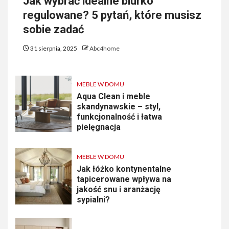
Jak wybrać idealne biurko
regulowane? 5 pytań, które musisz
sobie zadać
31 sierpnia, 2025
Abc4home
MEBLE W DOMU
Aqua Clean i meble
skandynawskie – styl,
funkcjonalność i łatwa
pielęgnacja
MEBLE W DOMU
Jak łóżko kontynentalne
tapicerowane wpływa na
jakość snu i aranżację
sypialni?