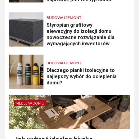
BUDOWA I REMONT
Styropian grafitowy
elewacyjny do izolacji domu –
nowoczesne rozwiązanie dla
wymagających inwestorów
BUDOWA I REMONT
Dlaczego pianki izolacyjne to
najlepszy wybór do ocieplenia
domu?
MEBLE W DOMU