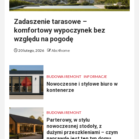
Zadaszenie tarasowe –
komfortowy wypoczynek bez
względu na pogodę
20 lutego, 2026
Abc4home
BUDOWA I REMONT
INFORMACJE
Nowoczesne i stylowe biuro w
kontenerze
BUDOWA I REMONT
Parterowy, w stylu
nowoczesnej stodoły, z
dużymi przeszkleniami – czym
naprawdę jest ten typ domu