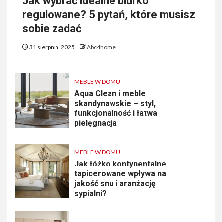
Jak wybrać idealne biurko
regulowane? 5 pytań, które musisz
sobie zadać
31 sierpnia, 2025
Abc4home
MEBLE W DOMU
Aqua Clean i meble
skandynawskie – styl,
funkcjonalność i łatwa
pielęgnacja
MEBLE W DOMU
Jak łóżko kontynentalne
tapicerowane wpływa na
jakość snu i aranżację
sypialni?