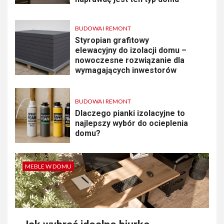
BUDOWA I REMONT
Styropian grafitowy
elewacyjny do izolacji domu –
nowoczesne rozwiązanie dla
wymagających inwestorów
BUDOWA I REMONT
Dlaczego pianki izolacyjne to
najlepszy wybór do ocieplenia
domu?
MEBLE W DOMU