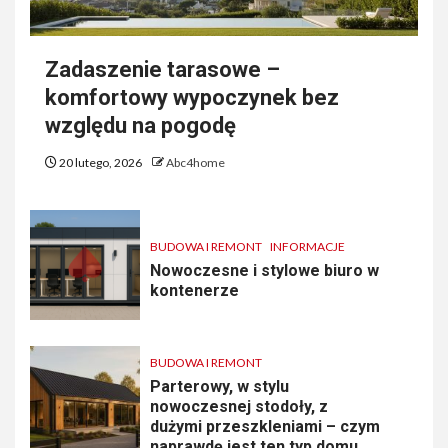
Zadaszenie tarasowe –
komfortowy wypoczynek bez
względu na pogodę
20 lutego, 2026
Abc4home
BUDOWA I REMONT
INFORMACJE
Nowoczesne i stylowe biuro w
kontenerze
BUDOWA I REMONT
Parterowy, w stylu
nowoczesnej stodoły, z
dużymi przeszkleniami – czym
naprawdę jest ten typ domu