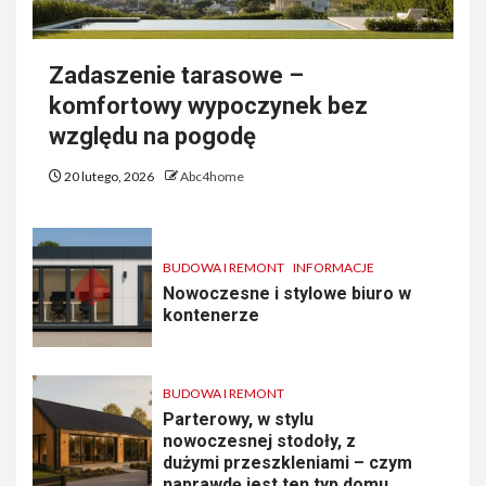
Zadaszenie tarasowe –
komfortowy wypoczynek bez
względu na pogodę
20 lutego, 2026
Abc4home
BUDOWA I REMONT
INFORMACJE
Nowoczesne i stylowe biuro w
kontenerze
BUDOWA I REMONT
Parterowy, w stylu
nowoczesnej stodoły, z
dużymi przeszkleniami – czym
naprawdę jest ten typ domu