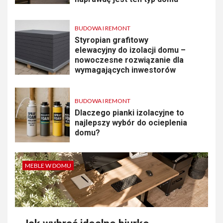
BUDOWA I REMONT
Styropian grafitowy
elewacyjny do izolacji domu –
nowoczesne rozwiązanie dla
wymagających inwestorów
BUDOWA I REMONT
Dlaczego pianki izolacyjne to
najlepszy wybór do ocieplenia
domu?
MEBLE W DOMU