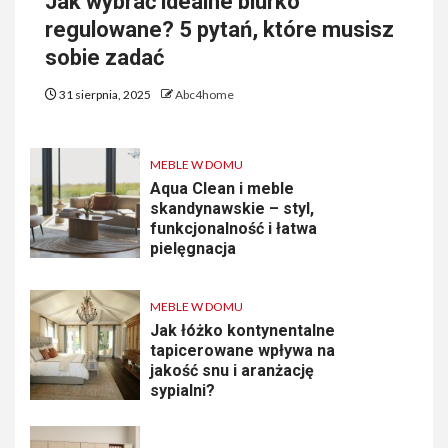
Jak wybrać idealne biurko
regulowane? 5 pytań, które musisz
sobie zadać
31 sierpnia, 2025
Abc4home
MEBLE W DOMU
Aqua Clean i meble
skandynawskie – styl,
funkcjonalność i łatwa
pielęgnacja
MEBLE W DOMU
Jak łóżko kontynentalne
tapicerowane wpływa na
jakość snu i aranżację
sypialni?