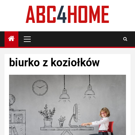
Skip
to
content
Primary
Menu
biurko z koziołków