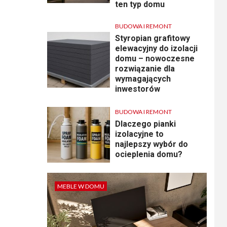
ten typ domu
BUDOWA I REMONT
Styropian grafitowy
elewacyjny do izolacji
domu – nowoczesne
rozwiązanie dla
wymagających
inwestorów
BUDOWA I REMONT
Dlaczego pianki
izolacyjne to
najlepszy wybór do
ocieplenia domu?
MEBLE W DOMU