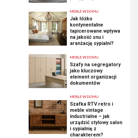
MEBLE W DOMU
Jak łóżko
kontynentalne
tapicerowane wpływa
na jakość snu i
aranżację sypialni?
MEBLE W DOMU
Szafy na segregatory
jako kluczowy
element organizacji
dokumentów
MEBLE W DOMU
Szafka RTV retro i
meble vintage
industrialne – jak
urządzić stylowy salon
i sypialnię z
charakterem?