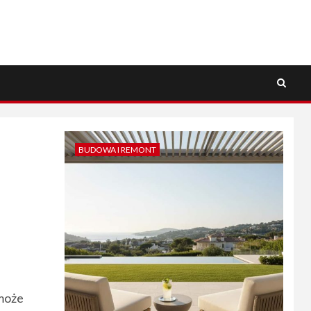
BUDOWA I REMONT
 może