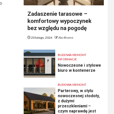
ko
Zadaszenie tarasowe –
komfortowy wypoczynek
bez względu na pogodę
20 lutego, 2026
Abc4home
BUDOWA I REMONT
INFORMACJE
Nowoczesne i stylowe
biuro w kontenerze
BUDOWA I REMONT
Parterowy, w stylu
nowoczesnej stodoły,
z dużymi
przeszkleniami –
czym naprawdę jest