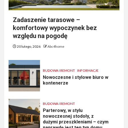
Zadaszenie tarasowe –
komfortowy wypoczynek bez
względu na pogodę
20 lutego, 2026
Abc4home
BUDOWA I REMONT
INFORMACJE
Nowoczesne i stylowe biuro w
kontenerze
BUDOWA I REMONT
Parterowy, w stylu
nowoczesnej stodoły, z
dużymi przeszkleniami – czym
naprawdę jest ten typ domu