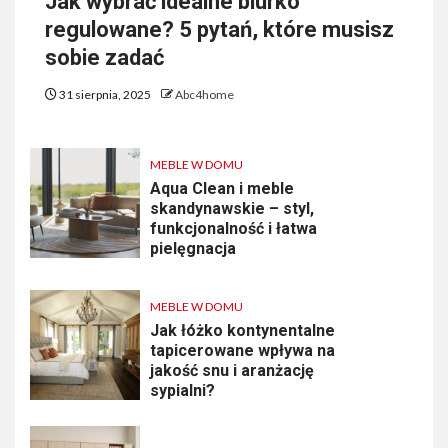
Jak wybrać idealne biurko
regulowane? 5 pytań, które musisz
sobie zadać
31 sierpnia, 2025
Abc4home
MEBLE W DOMU
Aqua Clean i meble
skandynawskie – styl,
funkcjonalność i łatwa
pielęgnacja
MEBLE W DOMU
Jak łóżko kontynentalne
tapicerowane wpływa na
jakość snu i aranżację
sypialni?