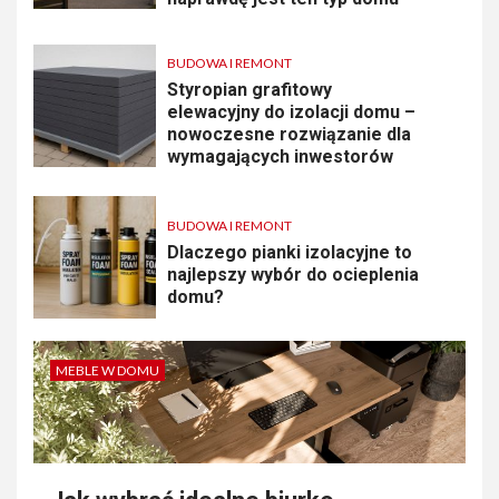
BUDOWA I REMONT
Styropian grafitowy
elewacyjny do izolacji domu –
nowoczesne rozwiązanie dla
wymagających inwestorów
BUDOWA I REMONT
Dlaczego pianki izolacyjne to
najlepszy wybór do ocieplenia
domu?
MEBLE W DOMU