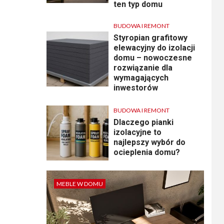
ten typ domu
BUDOWA I REMONT
Styropian grafitowy
elewacyjny do izolacji
domu – nowoczesne
rozwiązanie dla
wymagających
inwestorów
BUDOWA I REMONT
Dlaczego pianki
izolacyjne to
najlepszy wybór do
ocieplenia domu?
MEBLE W DOMU