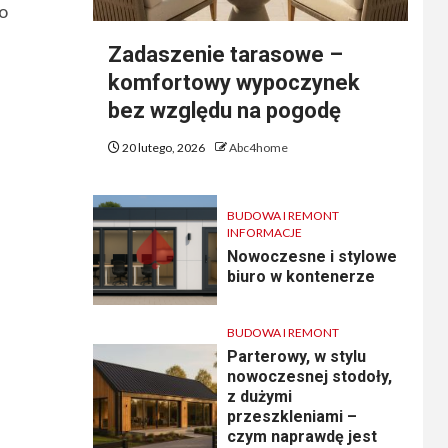
ko
Zadaszenie tarasowe –
komfortowy wypoczynek
bez względu na pogodę
20 lutego, 2026
Abc4home
BUDOWA I REMONT
INFORMACJE
Nowoczesne i stylowe
biuro w kontenerze
BUDOWA I REMONT
Parterowy, w stylu
nowoczesnej stodoły,
z dużymi
przeszkleniami –
czym naprawdę jest