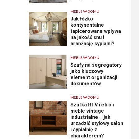
MEBLE W DOMU
Jak łóżko
kontynentalne
tapicerowane wpływa
na jakość snu i
aranżację sypialni?
MEBLE W DOMU
Szafy na segregatory
jako kluczowy
element organizacji
dokumentów
MEBLE W DOMU
Szafka RTV retro i
meble vintage
industrialne – jak
urządzić stylowy salon
i sypialnię z
charakterem?