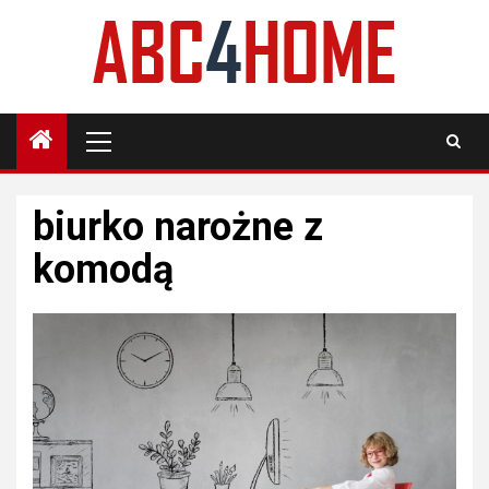
Skip
to
content
Primary
Menu
biurko narożne z
komodą