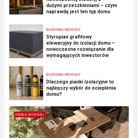
dużymi przeszkleniami – czym
naprawdę jest ten typ domu
BUDOWA I REMONT
Styropian grafitowy
elewacyjny do izolacji domu –
nowoczesne rozwiązanie dla
wymagających inwestorów
BUDOWA I REMONT
Dlaczego pianki izolacyjne to
najlepszy wybór do ocieplenia
domu?
MEBLE W DOMU