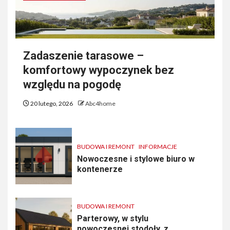
Zadaszenie tarasowe –
komfortowy wypoczynek bez
względu na pogodę
20 lutego, 2026
Abc4home
BUDOWA I REMONT
INFORMACJE
Nowoczesne i stylowe biuro w
kontenerze
BUDOWA I REMONT
Parterowy, w stylu
nowoczesnej stodoły, z