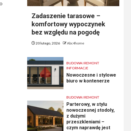
ko
Zadaszenie tarasowe –
komfortowy wypoczynek
bez względu na pogodę
20 lutego, 2026
Abc4home
BUDOWA I REMONT
INFORMACJE
Nowoczesne i stylowe
biuro w kontenerze
BUDOWA I REMONT
Parterowy, w stylu
nowoczesnej stodoły,
z dużymi
przeszkleniami –
czym naprawdę jest