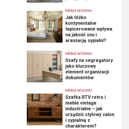
MEBLE W DOMU
Jak łóżko
kontynentalne
tapicerowane wpływa
na jakość snu i
aranżację sypialni?
MEBLE W DOMU
Szafy na segregatory
jako kluczowy
element organizacji
dokumentów
MEBLE W DOMU
Szafka RTV retro i
meble vintage
industrialne – jak
urządzić stylowy salon
i sypialnię z
charakterem?