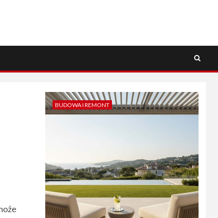
BUDOWA I REMONT
 może