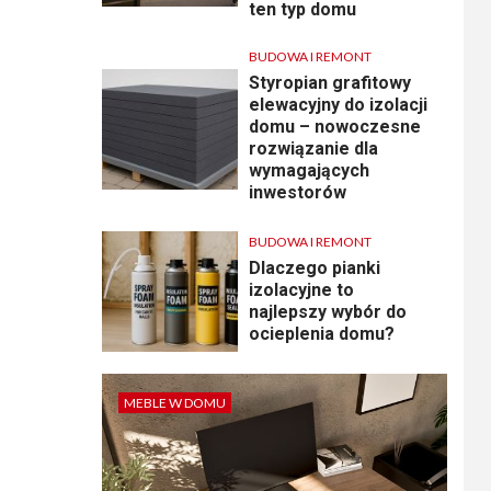
ten typ domu
BUDOWA I REMONT
Styropian grafitowy
elewacyjny do izolacji
domu – nowoczesne
rozwiązanie dla
wymagających
inwestorów
BUDOWA I REMONT
Dlaczego pianki
izolacyjne to
najlepszy wybór do
ocieplenia domu?
MEBLE W DOMU