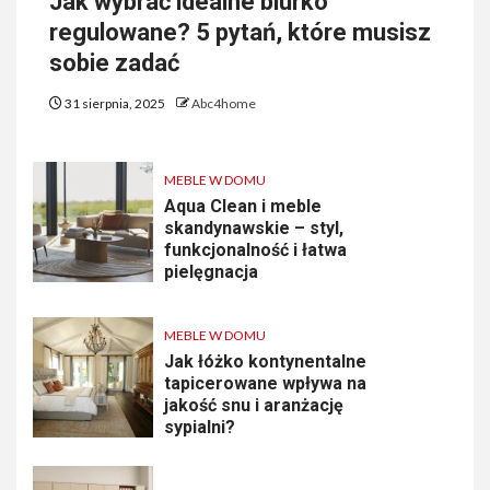
Jak wybrać idealne biurko
regulowane? 5 pytań, które musisz
sobie zadać
31 sierpnia, 2025
Abc4home
MEBLE W DOMU
Aqua Clean i meble
skandynawskie – styl,
funkcjonalność i łatwa
pielęgnacja
MEBLE W DOMU
Jak łóżko kontynentalne
tapicerowane wpływa na
jakość snu i aranżację
sypialni?