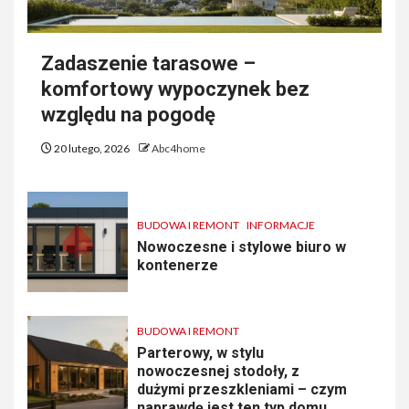
Zadaszenie tarasowe –
komfortowy wypoczynek bez
względu na pogodę
20 lutego, 2026
Abc4home
BUDOWA I REMONT
INFORMACJE
Nowoczesne i stylowe biuro w
kontenerze
BUDOWA I REMONT
Parterowy, w stylu
nowoczesnej stodoły, z
dużymi przeszkleniami – czym
naprawdę jest ten typ domu