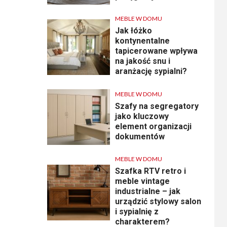
MEBLE W DOMU
Jak łóżko
kontynentalne
tapicerowane wpływa
na jakość snu i
aranżację sypialni?
MEBLE W DOMU
Szafy na segregatory
jako kluczowy
element organizacji
dokumentów
MEBLE W DOMU
Szafka RTV retro i
meble vintage
industrialne – jak
urządzić stylowy salon
i sypialnię z
charakterem?