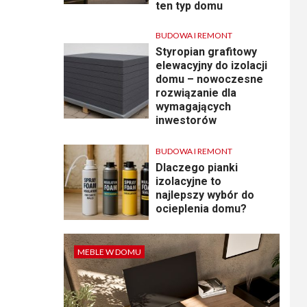
ten typ domu
BUDOWA I REMONT
Styropian grafitowy
elewacyjny do izolacji
domu – nowoczesne
rozwiązanie dla
wymagających
inwestorów
BUDOWA I REMONT
Dlaczego pianki
izolacyjne to
najlepszy wybór do
ocieplenia domu?
MEBLE W DOMU