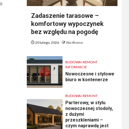
ko
Zadaszenie tarasowe –
komfortowy wypoczynek
bez względu na pogodę
20 lutego, 2026
Abc4home
BUDOWA I REMONT
INFORMACJE
Nowoczesne i stylowe
biuro w kontenerze
BUDOWA I REMONT
Parterowy, w stylu
nowoczesnej stodoły,
z dużymi
przeszkleniami –
czym naprawdę jest