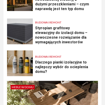
dużymi przeszkleniami – czym
naprawdę jest ten typ domu
BUDOWA I REMONT
Styropian grafitowy
elewacyjny do izolacji domu –
nowoczesne rozwiązanie dla
wymagających inwestorów
BUDOWA I REMONT
Dlaczego pianki izolacyjne to
najlepszy wybór do ocieplenia
domu?
MEBLE W DOMU