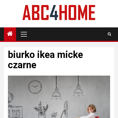
Skip
to
content
Primary
Menu
biurko ikea micke
czarne