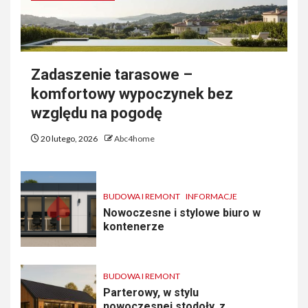
Zadaszenie tarasowe –
komfortowy wypoczynek bez
względu na pogodę
20 lutego, 2026
Abc4home
BUDOWA I REMONT
INFORMACJE
Nowoczesne i stylowe biuro w
kontenerze
BUDOWA I REMONT
Parterowy, w stylu
nowoczesnej stodoły, z