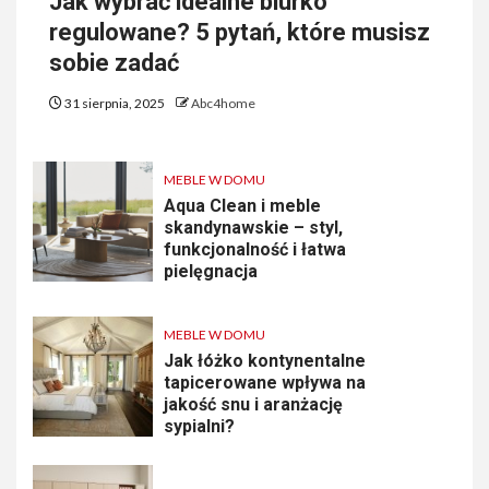
Jak wybrać idealne biurko
regulowane? 5 pytań, które musisz
sobie zadać
31 sierpnia, 2025
Abc4home
MEBLE W DOMU
Aqua Clean i meble
skandynawskie – styl,
funkcjonalność i łatwa
pielęgnacja
MEBLE W DOMU
Jak łóżko kontynentalne
tapicerowane wpływa na
jakość snu i aranżację
sypialni?