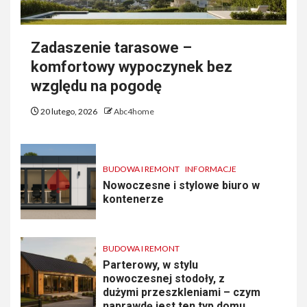
Zadaszenie tarasowe –
komfortowy wypoczynek bez
względu na pogodę
20 lutego, 2026
Abc4home
BUDOWA I REMONT
INFORMACJE
Nowoczesne i stylowe biuro w
kontenerze
BUDOWA I REMONT
Parterowy, w stylu
nowoczesnej stodoły, z
dużymi przeszkleniami – czym
naprawdę jest ten typ domu