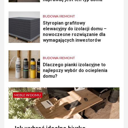
BUDOWA I REMONT
Styropian grafitowy
elewacyjny do izolacji domu –
nowoczesne rozwiązanie dla
wymagających inwestorów
BUDOWA I REMONT
Dlaczego pianki izolacyjne to
najlepszy wybór do ocieplenia
domu?
MEBLE W DOMU