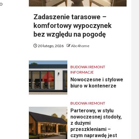
ko
Zadaszenie tarasowe –
komfortowy wypoczynek
bez względu na pogodę
20 lutego, 2026
Abc4home
BUDOWA I REMONT
INFORMACJE
Nowoczesne i stylowe
biuro w kontenerze
BUDOWA I REMONT
Parterowy, w stylu
nowoczesnej stodoły,
z dużymi
przeszkleniami –
czym naprawdę jest