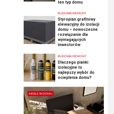
ten typ domu
BUDOWA I REMONT
Styropian grafitowy
elewacyjny do izolacji
domu – nowoczesne
rozwiązanie dla
wymagających
inwestorów
BUDOWA I REMONT
Dlaczego pianki
izolacyjne to
najlepszy wybór do
ocieplenia domu?
MEBLE W DOMU