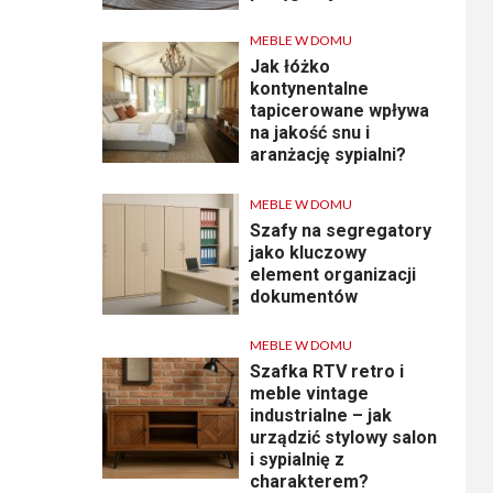
MEBLE W DOMU
Jak łóżko
kontynentalne
tapicerowane wpływa
na jakość snu i
aranżację sypialni?
MEBLE W DOMU
Szafy na segregatory
jako kluczowy
element organizacji
dokumentów
MEBLE W DOMU
Szafka RTV retro i
meble vintage
industrialne – jak
urządzić stylowy salon
i sypialnię z
charakterem?