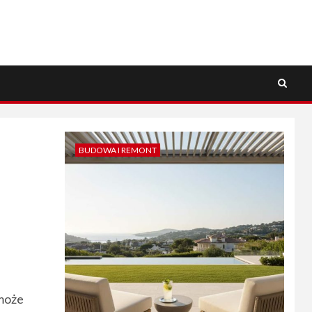
BUDOWA I REMONT
 może