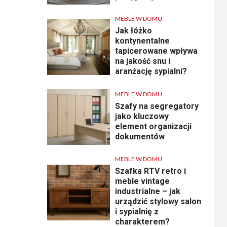
MEBLE W DOMU
Jak łóżko
kontynentalne
tapicerowane wpływa
na jakość snu i
aranżację sypialni?
MEBLE W DOMU
Szafy na segregatory
jako kluczowy
element organizacji
dokumentów
MEBLE W DOMU
Szafka RTV retro i
meble vintage
industrialne – jak
urządzić stylowy salon
i sypialnię z
charakterem?