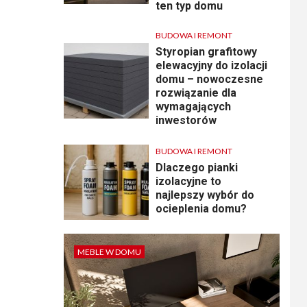
ten typ domu
BUDOWA I REMONT
Styropian grafitowy
elewacyjny do izolacji
domu – nowoczesne
rozwiązanie dla
wymagających
inwestorów
BUDOWA I REMONT
Dlaczego pianki
izolacyjne to
najlepszy wybór do
ocieplenia domu?
MEBLE W DOMU