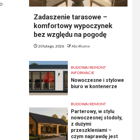
ko
Zadaszenie tarasowe –
komfortowy wypoczynek
bez względu na pogodę
20 lutego, 2026
Abc4home
BUDOWA I REMONT
INFORMACJE
Nowoczesne i stylowe
biuro w kontenerze
BUDOWA I REMONT
Parterowy, w stylu
nowoczesnej stodoły,
z dużymi
przeszkleniami –
czym naprawdę jest