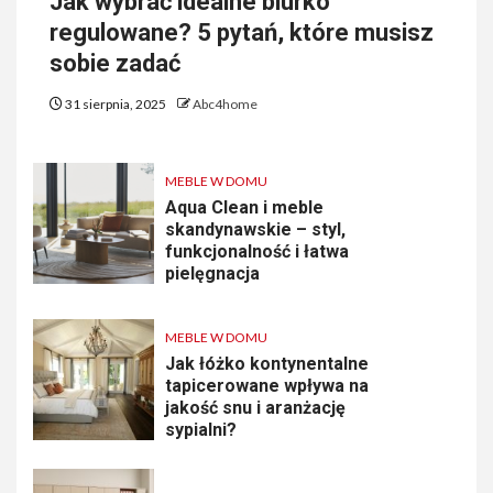
Jak wybrać idealne biurko
regulowane? 5 pytań, które musisz
sobie zadać
31 sierpnia, 2025
Abc4home
MEBLE W DOMU
Aqua Clean i meble
skandynawskie – styl,
funkcjonalność i łatwa
pielęgnacja
MEBLE W DOMU
Jak łóżko kontynentalne
tapicerowane wpływa na
jakość snu i aranżację
sypialni?