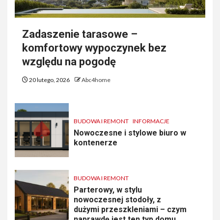
Zadaszenie tarasowe –
komfortowy wypoczynek bez
względu na pogodę
20 lutego, 2026
Abc4home
BUDOWA I REMONT
INFORMACJE
Nowoczesne i stylowe biuro w
kontenerze
BUDOWA I REMONT
Parterowy, w stylu
nowoczesnej stodoły, z
dużymi przeszkleniami – czym
naprawdę jest ten typ domu