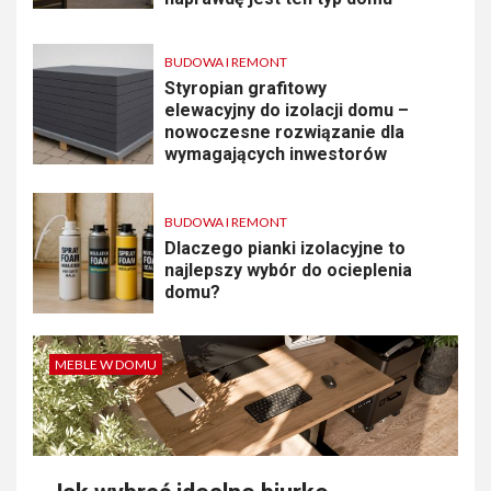
BUDOWA I REMONT
Styropian grafitowy
elewacyjny do izolacji domu –
nowoczesne rozwiązanie dla
wymagających inwestorów
BUDOWA I REMONT
Dlaczego pianki izolacyjne to
najlepszy wybór do ocieplenia
domu?
MEBLE W DOMU