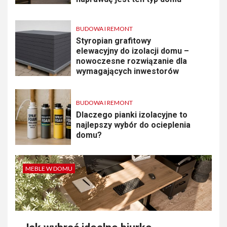
BUDOWA I REMONT
Styropian grafitowy
elewacyjny do izolacji domu –
nowoczesne rozwiązanie dla
wymagających inwestorów
BUDOWA I REMONT
Dlaczego pianki izolacyjne to
najlepszy wybór do ocieplenia
domu?
MEBLE W DOMU