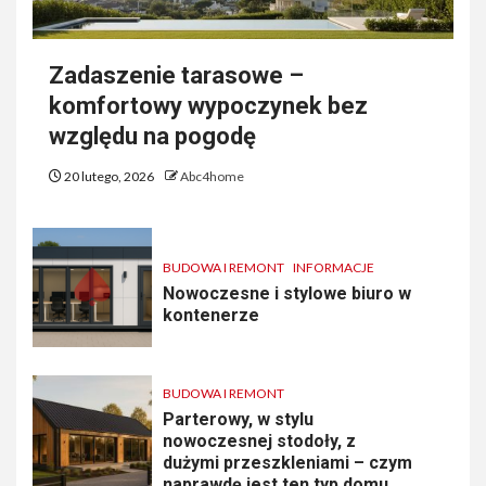
Zadaszenie tarasowe –
komfortowy wypoczynek bez
względu na pogodę
20 lutego, 2026
Abc4home
BUDOWA I REMONT
INFORMACJE
Nowoczesne i stylowe biuro w
kontenerze
BUDOWA I REMONT
Parterowy, w stylu
nowoczesnej stodoły, z
dużymi przeszkleniami – czym
naprawdę jest ten typ domu