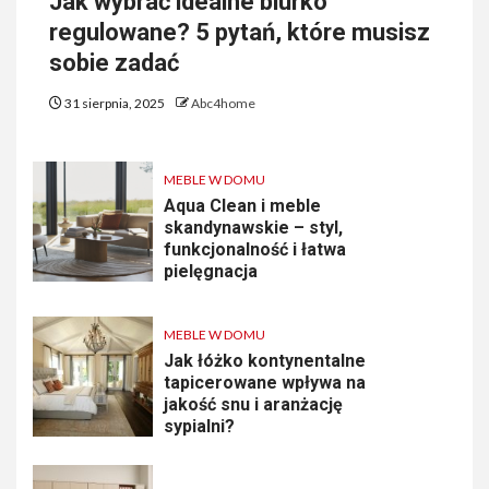
Jak wybrać idealne biurko
regulowane? 5 pytań, które musisz
sobie zadać
31 sierpnia, 2025
Abc4home
MEBLE W DOMU
Aqua Clean i meble
skandynawskie – styl,
funkcjonalność i łatwa
pielęgnacja
MEBLE W DOMU
Jak łóżko kontynentalne
tapicerowane wpływa na
jakość snu i aranżację
sypialni?