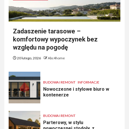
Zadaszenie tarasowe –
komfortowy wypoczynek bez
względu na pogodę
20 lutego, 2026
Abc4home
BUDOWA I REMONT
INFORMACJE
Nowoczesne i stylowe biuro w
kontenerze
BUDOWA I REMONT
Parterowy, w stylu
nowoczesnej stodoły, z