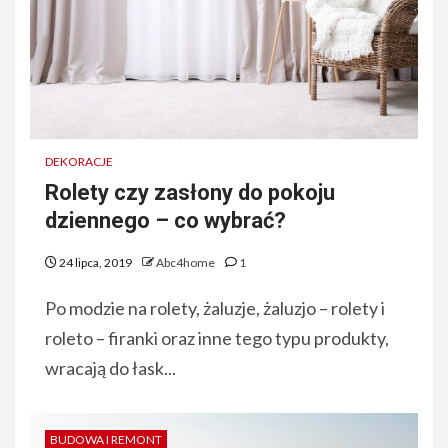
DEKORACJE
Rolety czy zasłony do pokoju
dziennego – co wybrać?
24 lipca, 2019
Abc4home
1
Po modzie na rolety, żaluzje, żaluzjo – rolety i
roleto – firanki oraz inne tego typu produkty,
wracają do łask...
BUDOWA I REMONT