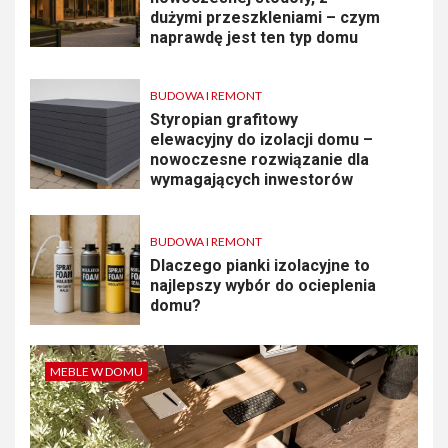
dużymi przeszkleniami – czym
naprawdę jest ten typ domu
BUDOWA I REMONT
Styropian grafitowy
elewacyjny do izolacji domu –
nowoczesne rozwiązanie dla
wymagających inwestorów
BUDOWA I REMONT
Dlaczego pianki izolacyjne to
najlepszy wybór do ocieplenia
domu?
MEBLE W DOMU