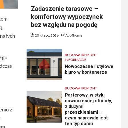
Zadaszenie tarasowe –
komfortowy wypoczynek
rzem
bez względu na pogodę
ą,
onałych
20 lutego, 2026
Abc4home
BUDOWA I REMONT
regu
INFORMACJE
odczas
Nowoczesne i stylowe
biuro w kontenerze
BUDOWA I REMONT
Parterowy, w stylu
nowoczesnej stodoły,
z dużymi
eniu z
przeszkleniami –
z
czym naprawdę jest
ten typ domu
iem