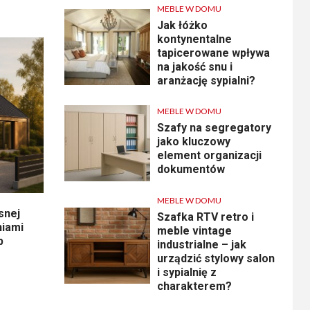
MEBLE W DOMU
Jak łóżko
kontynentalne
tapicerowane wpływa
na jakość snu i
aranżację sypialni?
MEBLE W DOMU
Szafy na segregatory
jako kluczowy
element organizacji
dokumentów
MEBLE W DOMU
snej
Szafka RTV retro i
niami
meble vintage
p
industrialne – jak
urządzić stylowy salon
i sypialnię z
charakterem?