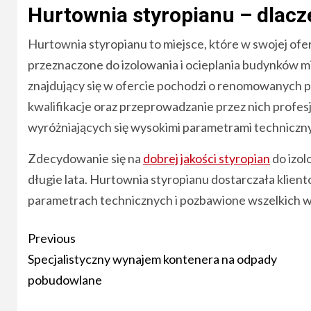
Hurtownia styropianu – dlacz
Hurtownia styropianu to miejsce, które w swojej ofe
przeznaczone do izolowania i ocieplania budynków mi
znajdujący się w ofercie pochodzi o renomowanych p
kwalifikacje oraz przeprowadzanie przez nich profe
wyróżniających się wysokimi parametrami techniczny
Zdecydowanie się na
dobrej jakości styropian
do izol
długie lata. Hurtownia styropianu dostarczała klie
parametrach technicznych i pozbawione wszelkich w
Post
Previous
navigation
Specjalistyczny wynajem kontenera na odpady
pobudowlane