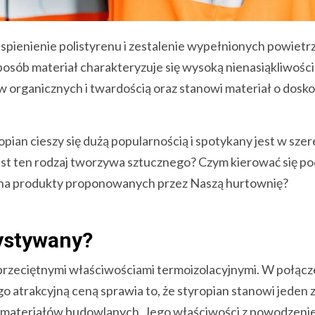
spienienie polistyrenu i zestalenie wypełnionych powiet
osób materiał charakteryzuje się wysoką nienasiąkliwości
w organicznych i twardością oraz stanowi materiał o dosk
pian cieszy się dużą popularnością i spotykany jest w sze
t ten rodzaj tworzywa sztucznego? Czym kierować się p
ę na produkty proponowanych przez Naszą hurtownię?
zystywany?
dprzeciętnymi właściwościami termoizolacyjnymi. W połącz
o atrakcyjną ceną sprawia to, że styropian stanowi jeden 
ch materiałów budowlanych. Jego właściwości z powodzen