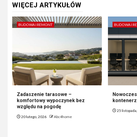
WIĘCEJ ARTYKUŁÓW
BUDOWA I REMONT
BUDOWA I R
Zadaszenie tarasowe –
Nowoczesn
komfortowy wypoczynek bez
kontener
względu na pogodę
25 listopada
20 lutego, 2026
Abc4home