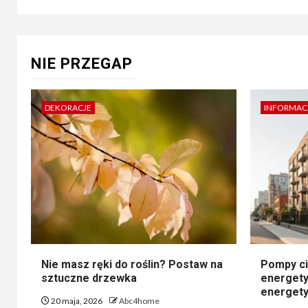
NIE PRZEGAP
DEKORACJE
INFORMAC
Nie masz ręki do roślin? Postaw na
Pompy ci
sztuczne drzewka
energety
energety
20 maja, 2026
Abc4home