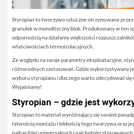
Styropian to tworzywo sztuczne otrzymywane przez 
granulek w monolityczny blok. Produkowany w ten sp
odpornością na działanie większości rozpuszczalnikó
właściwościach termoizolacyjnych.
Ze względu na swoje parametry eksploatacyjne, styro
różnorodnych zastosowań. Gdzie wykorzystywany jes
wyboru styropianu i dlaczego warto zdecydować si
Wyjaśniamy!
Styropian – gdzie jest wykor
Styropian to materiał wyróżniający się swoimi pona
łatwością montażu i lekkością tego tworzywa oraz jeg
najbardziej uniwersalnych i najchętniej stosowany