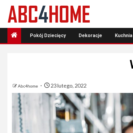
Skip
to
content
Pokój Dziecięcy
Dekoracje
Kuchnia
23 lutego, 2022
Abc4home