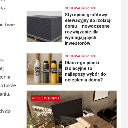
, a
BUDOWA I REMONT
Styropian grafitowy
elewacyjny do izolacji
nictwie
domu – nowoczesne
rozwiązanie dla
wymagających
inwestorów
BUDOWA I REMONT
ka
Dlaczego pianki
ej
izolacyjne to
najlepszy wybór do
zenia
ocieplenia domu?
ą także
aniu.
MEBLE W DOMU
i
ch do