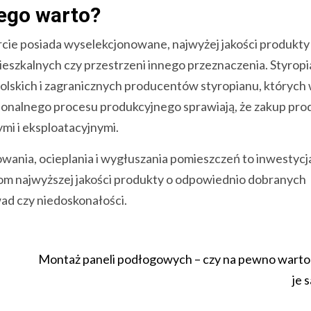
ego warto?
rcie posiada wyselekcjonowane, najwyżej jakości produkty
eszkalnych czy przestrzeni innego przeznaczenia. Styropi
olskich i zagranicznych producentów styropianu, których
sjonalnego procesu produkcyjnego sprawiają, że zakup pr
mi i eksploatacyjnymi.
owania, ocieplania i wygłuszania pomieszczeń to inwestycj
ntom najwyższej jakości produkty o odpowiednio dobranych
ad czy niedoskonałości.
Montaż paneli podłogowych – czy na pewno warto
je 