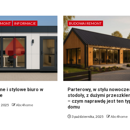
EMONT
INFORMACJE
BUDOWA I REMONT
e i stylowe biuro w
Parterowy, w stylu nowocze
ze
stodoły, z dużymi przeszkle
– czym naprawdę jest ten ty
, 2025
Abc4home
domu
3 października, 2025
Abc4home