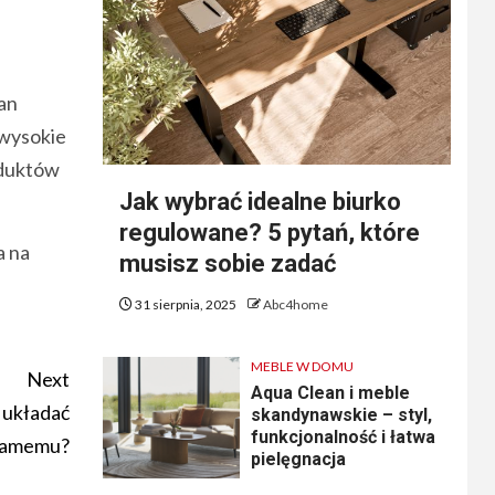
an
 wysokie
oduktów
Jak wybrać idealne biurko
regulowane? 5 pytań, które
a na
musisz sobie zadać
31 sierpnia, 2025
Abc4home
MEBLE W DOMU
Next
Aqua Clean i meble
 układać
skandynawskie – styl,
funkcjonalność i łatwa
samemu?
pielęgnacja