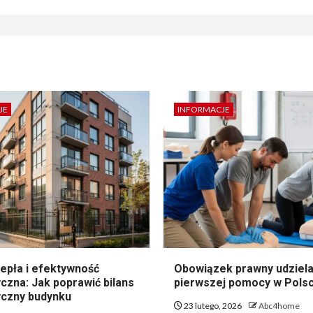
JE
INFORMACJE
epła i efektywność
Obowiązek prawny udziela
czna: Jak poprawić bilans
pierwszej pomocy w Pols
czny budynku
23 lutego, 2026
Abc4home