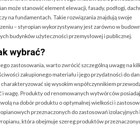
n może stanowić element elewacji, fasady, podłogi, dachu
y na fundamentach. Takie rozwiązania znajdują swoje
eniu – styropian wykorzystywany jest zarówno w budow
 innych budynków użyteczności przemysłowej i publicznej.
jak wybrać?
nego zastosowania, warto zwrócić szczególną uwagę na kil
iwości zakupionego materiału i jego przydatności do dan
nny charakteryzować się wysokim współczynnikiem przewod
ość i wagę. Produkty od renomowanych wytwórców posiadaj
olą na dobór produktu o optymalnej wielkości i zastosow
yropianowych przeznaczonych do zastosowań izolacyjnych 
yropianu, która obejmuje szereg produktów przeznaczony