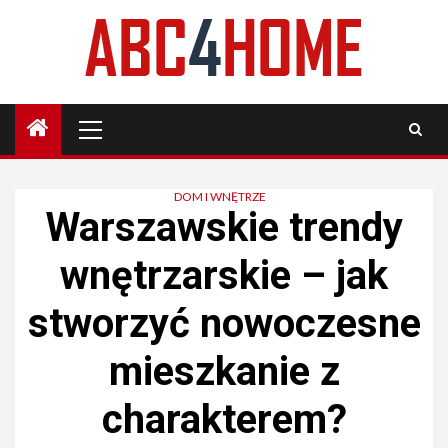
Skip
to
content
Primary
Menu
DOM I WNĘTRZE
Warszawskie trendy
wnętrzarskie – jak
stworzyć nowoczesne
mieszkanie z
charakterem?