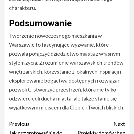
charakteru.
Podsumowanie
Tworzenie nowoczesnego mieszkania w
Warszawie to fascynujące wyzwanie, które
pozwala połączyć dziedzictwo miasta z własnym
stylem życia. Zrozumienie warszawskich trendów
wnętrzarskich, korzystanie z lokalnych inspiracji i
eksplorowanie bogactwa dostępnych rozwiązań
pozwoli Ci stworzyć przestrzeń, która nie tylko
odzwierciedli ducha miasta, ale także stanie się
wyjątkowym miejscem dla Ciebie i Twoich bliskich.
Post
Previous
Next
navigation
Jak przygotować się do
Projekty domów bez