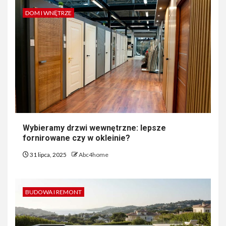
DOM I WNĘTRZE
Wybieramy drzwi wewnętrzne: lepsze
fornirowane czy w okleinie?
31 lipca, 2025
Abc4home
BUDOWA I REMONT