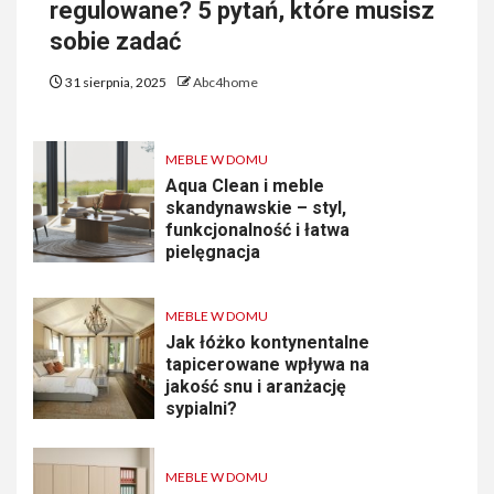
regulowane? 5 pytań, które musisz
sobie zadać
31 sierpnia, 2025
Abc4home
MEBLE W DOMU
Aqua Clean i meble
skandynawskie – styl,
funkcjonalność i łatwa
pielęgnacja
MEBLE W DOMU
Jak łóżko kontynentalne
tapicerowane wpływa na
jakość snu i aranżację
sypialni?
MEBLE W DOMU