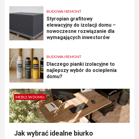
BUDOWA I REMONT
Styropian grafitowy
elewacyjny do izolacji domu –
nowoczesne rozwiązanie dla
wymagających inwestorów
BUDOWA I REMONT
Dlaczego pianki izolacyjne to
najlepszy wybór do ocieplenia
domu?
MEBLE W DOMU
Jak wybrać idealne biurko