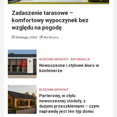
Zadaszenie tarasowe –
komfortowy wypoczynek bez
względu na pogodę
20 lutego, 2026
Abc4home
BUDOWA I REMONT
INFORMACJE
Nowoczesne i stylowe biuro w
kontenerze
BUDOWA I REMONT
Parterowy, w stylu
nowoczesnej stodoły, z
dużymi przeszkleniami – czym
naprawdę jest ten typ domu