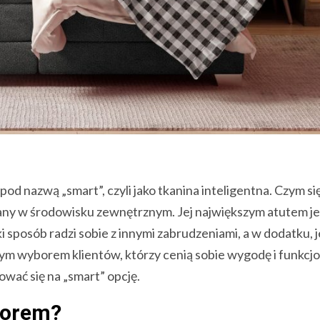
od nazwą „smart”, czyli jako tkanina inteligentna. Czym si
any w środowisku zewnętrznym. Jej największym atutem je
i sposób radzi sobie z innymi zabrudzeniami, a w dodatku, j
szym wyborem klientów, którzy cenią sobie wygodę i funkcj
wać się na „smart” opcję.
borem?