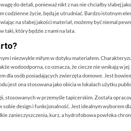
gę do detali, ponieważ nikt z nas nie chciałby słabej jako
am codzienne życie, będą je utrudniać. Bardzo istotnym e
awiając na słabej jakości materiał, możemy być niemal pewni
taki, który będzie z nami na lata.
rto?
cnym i niezwykle miłym w dotyku materiałem. Charakteryzu
akże wodoodporna, co oznacza, że ciecze nie wnikają w jej
em dla osób posiadających zwierzęta domowe. Jest bowie
odu jest ona stosowana jako obicia w lokalach użytku publ
gii, stosowanych w przemyśle tapicerskim. Została opraco
 sobie design i funkcjonalność. Jest idealnym wyborem dla
elkie zanieczyszczenia, kurz, a hydrofobowa powłoka chron