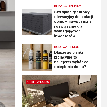
BUDOWA I REMONT
Styropian grafitowy
elewacyjny do izolacji
domu – nowoczesne
rozwiązanie dla
wymagających
inwestorów
BUDOWA I REMONT
Dlaczego pianki
izolacyjne to
najlepszy wybór do
ocieplenia domu?
MEBLE W DOMU