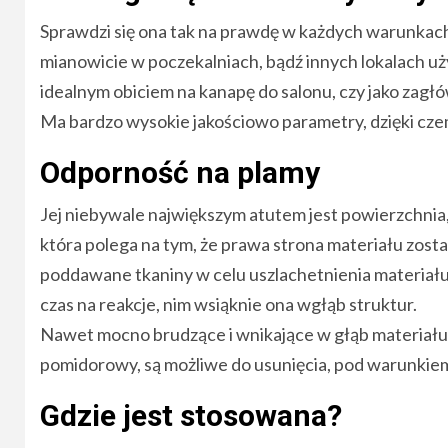
Sprawdzi się ona tak na prawdę w każdych warunkac
mianowicie w poczekalniach, bądź innych lokalach uż
idealnym obiciem na kanapę do salonu, czy jako zagłó
Ma bardzo wysokie jakościowo parametry, dzięki czemu
Odporność na plamy
Jej niebywale największym atutem jest powierzchnia
która polega na tym, że prawa strona materiału zosta
poddawane tkaniny w celu uszlachetnienia materiału,
czas na reakcje, nim wsiąknie ona wgłąb struktur.
Nawet mocno brudzące i wnikające w głąb materiału 
pomidorowy, są możliwe do usunięcia, pod warunkiem,
Gdzie jest stosowana?