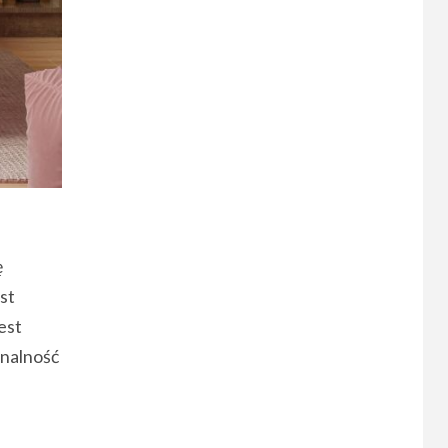
ę
st
est
onalność