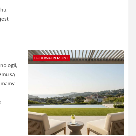
chu,
jest
BUDOWA I REMONT
nologii,
remu są
mu mamy
k