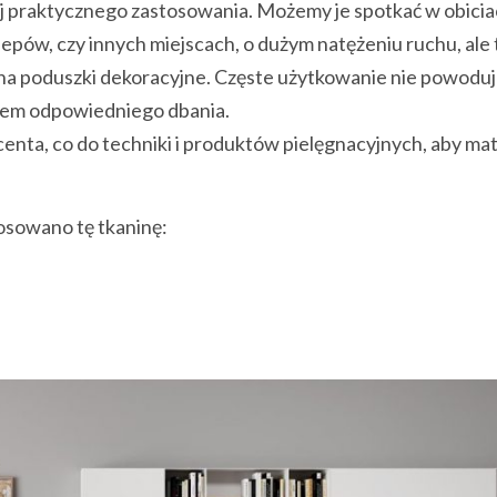
 jej praktycznego zastosowania. Możemy je spotkać w obici
lepów, czy innych miejscach, o dużym natężeniu ruchu, ale
k na poduszki dekoracyjne. Częste użytkowanie nie powodu
iem odpowiedniego dbania.
nta, co do techniki i produktów pielęgnacyjnych, aby mat
tosowano tę tkaninę: