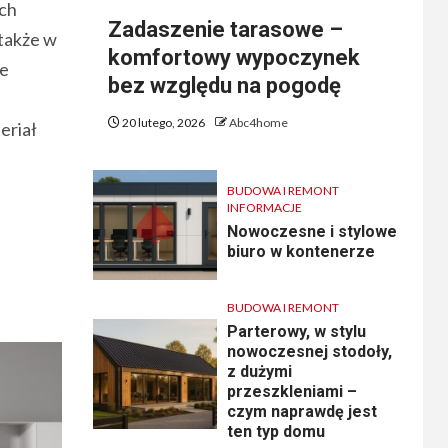
ach
Zadaszenie tarasowe –
 także w
komfortowy wypoczynek
je
bez względu na pogodę
20 lutego, 2026
Abc4home
eriał
BUDOWA I REMONT
INFORMACJE
Nowoczesne i stylowe
biuro w kontenerze
BUDOWA I REMONT
Parterowy, w stylu
nowoczesnej stodoły,
z dużymi
przeszkleniami –
czym naprawdę jest
ten typ domu