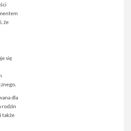
ści
lementem
, że
je się
m
icznego.
wana dla
 rodzin
i także