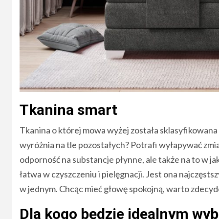
Tkanina smart
Tkanina o której mowa wyżej została sklasyfikowana p
wyróżnia na tle pozostałych? Potrafi wyłapywać zmi
odporność na substancje płynne, ale także na to w jak
łatwa w czyszczeniu i pielęgnacji. Jest ona najczęst
w jednym. Chcąc mieć głowę spokojną, warto zdecydo
Dla kogo będzie idealnym wy