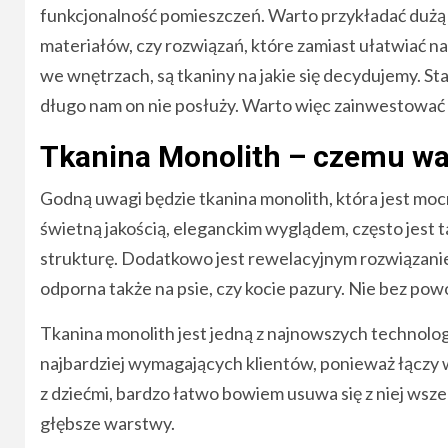
funkcjonalność pomieszczeń. Warto przykładać dużą wa
materiałów, czy rozwiązań, które zamiast ułatwiać n
we wnętrzach, są tkaniny na jakie się decydujemy. St
długo nam on nie posłuży. Warto więc zainwestować w 
Tkanina Monolith – czemu wa
Godną uwagi będzie tkanina monolith, która jest mo
świetną jakością, eleganckim wyglądem, często jest t
strukturę. Dodatkowo jest rewelacyjnym rozwiązani
odporna także na psie, czy kocie pazury. Nie bez pow
Tkanina monolith jest jedną z najnowszych technolo
najbardziej wymagających klientów, ponieważ łączy w
z dziećmi, bardzo łatwo bowiem usuwa się z niej wsz
głębsze warstwy.