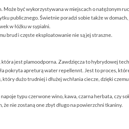
h. Może być wykorzystywana w miejscach o natężonym ru
ytku publicznego. Świetnie poradzi sobie także w domach, 
wek w łóżku w sypialni.
 brud i częste eksploatowanie nie są jej straszne.
, która jest plamoodporna. Zawdzięcza to hybrydowej tech
ła pokryta apreturą water repellennt. Jest to proces, któ
 który dużo trudniej i dłużej wchłania ciecze, dzięki cze
napoje typu czerwone wino, kawa, czarna herbata, czy so
 że nie zostaną one zbyt długo na powierzchni tkaniny.