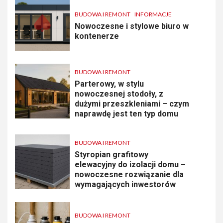
BUDOWA I REMONT
INFORMACJE
Nowoczesne i stylowe biuro w
kontenerze
BUDOWA I REMONT
Parterowy, w stylu
nowoczesnej stodoły, z
dużymi przeszkleniami – czym
naprawdę jest ten typ domu
BUDOWA I REMONT
Styropian grafitowy
elewacyjny do izolacji domu –
nowoczesne rozwiązanie dla
wymagających inwestorów
BUDOWA I REMONT