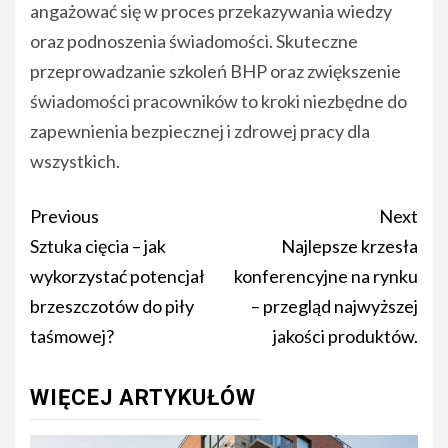
angażować się w proces przekazywania wiedzy
oraz podnoszenia świadomości. Skuteczne
przeprowadzanie szkoleń BHP oraz zwiększenie
świadomości pracowników to kroki niezbędne do
zapewnienia bezpiecznej i zdrowej pracy dla
wszystkich.
Post
Previous
Next
navigation
Sztuka cięcia – jak
Najlepsze krzesła
wykorzystać potencjał
konferencyjne na rynku
brzeszczotów do piły
– przegląd najwyższej
taśmowej?
jakości produktów.
WIĘCEJ ARTYKUŁÓW