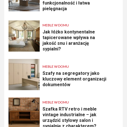
funkcjonalność i łatwa
pielęgnacja
MEBLE W DOMU
Jak łóżko kontynentalne
tapicerowane wpływa na
jakość snu i aranżację
sypialni?
MEBLE W DOMU
Szafy na segregatory jako
kluczowy element organizacji
dokumentów
MEBLE W DOMU
Szafka RTV retro i meble
vintage industrialne – jak
urządzić stylowy salon i
sypialnię z charakterem?