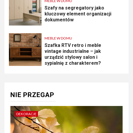
MEBLE W DOMU
Szafy na segregatory jako
kluczowy element organizacji
dokumentów
MEBLE W DOMU
Szafka RTV retro i meble
vintage industrialne – jak
urządzić stylowy salon i
sypialnię z charakterem?
NIE PRZEGAP
DEKORACJE