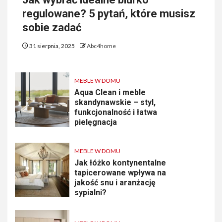
regulowane? 5 pytań, które musisz
sobie zadać
31 sierpnia, 2025
Abc4home
MEBLE W DOMU
Aqua Clean i meble
skandynawskie – styl,
funkcjonalność i łatwa
pielęgnacja
MEBLE W DOMU
Jak łóżko kontynentalne
tapicerowane wpływa na
jakość snu i aranżację
sypialni?