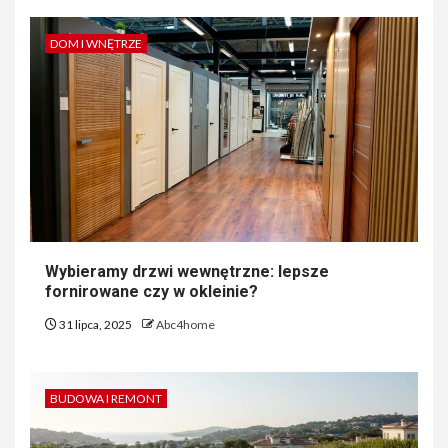
DOM I WNĘTRZE
Wybieramy drzwi wewnętrzne: lepsze
fornirowane czy w okleinie?
31 lipca, 2025
Abc4home
BUDOWA I REMONT