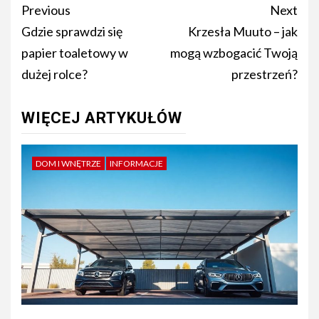
Post
Previous
Next
navigation
Gdzie sprawdzi się
Krzesła Muuto – jak
papier toaletowy w
mogą wzbogacić Twoją
dużej rolce?
przestrzeń?
WIĘCEJ ARTYKUŁÓW
DOM I WNĘTRZE
INFORMACJE