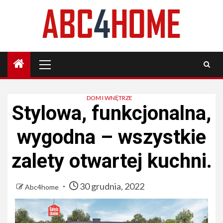
Skip
to
content
Primary
Menu
DOM I WNĘTRZE
Stylowa, funkcjonalna,
wygodna – wszystkie
zalety otwartej kuchni.
30 grudnia, 2022
Abc4home