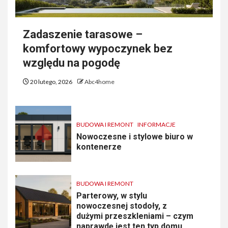
Zadaszenie tarasowe –
komfortowy wypoczynek bez
względu na pogodę
20 lutego, 2026
Abc4home
BUDOWA I REMONT
INFORMACJE
Nowoczesne i stylowe biuro w
kontenerze
BUDOWA I REMONT
Parterowy, w stylu
nowoczesnej stodoły, z
dużymi przeszkleniami – czym
naprawdę jest ten typ domu