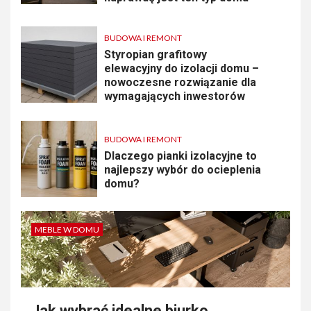
BUDOWA I REMONT
Styropian grafitowy
elewacyjny do izolacji domu –
nowoczesne rozwiązanie dla
wymagających inwestorów
BUDOWA I REMONT
Dlaczego pianki izolacyjne to
najlepszy wybór do ocieplenia
domu?
MEBLE W DOMU
Jak wybrać idealne biurko