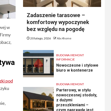
Zadaszenie tarasowe –
komfortowy wypoczynek
wej w
bez względu na pogodę
 Firmy
20 lutego, 2026
Abc4home
obacz,
BUDOWA I REMONT
INFORMACJE
atywa
Nowoczesne i stylowe
biuro w kontenerze
zki pod
BUDOWA I REMONT
rzyku
Parterowy, w stylu
nowoczesnej stodoły,
z dużymi
ie,
przeszkleniami –
czym naprawdę jest