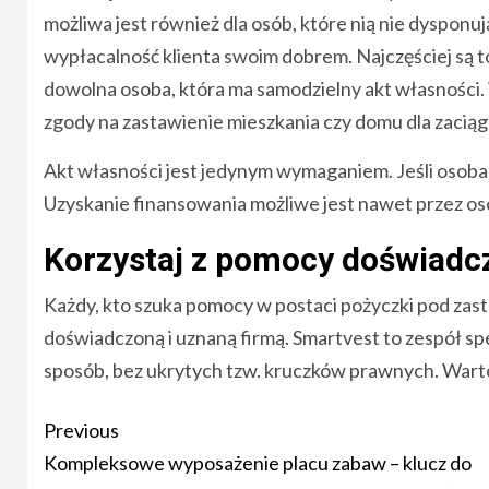
możliwa jest również dla osób, które nią nie dysponu
wypłacalność klienta swoim dobrem. Najczęściej są to
dowolna osoba, która ma samodzielny akt własności.
zgody na zastawienie mieszkania czy domu dla zaciąg
Akt własności jest jedynym wymaganiem. Jeśli osoba
Uzyskanie finansowania możliwe jest nawet przez oso
Korzystaj z pomocy doświadcz
Każdy, kto szuka pomocy w postaci pożyczki pod za
doświadczoną i uznaną firmą. Smartvest to zespół s
sposób, bez ukrytych tzw. kruczków prawnych. Warto 
Post
Previous
navigation
Kompleksowe wyposażenie placu zabaw – klucz do