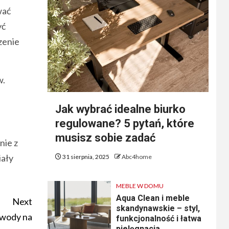
wać
yć
zenie
w.
Jak wybrać idealne biurko
regulowane? 5 pytań, które
musisz sobie zadać
nie z
iały
31 sierpnia, 2025
Abc4home
MEBLE W DOMU
Aqua Clean i meble
Next
skandynawskie – styl,
 wody na
funkcjonalność i łatwa
pielęgnacja