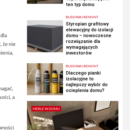
ten typ domu
BUDOWA I REMONT
Styropian grafitowy
elewacyjny do izolacji
dla
domu – nowoczesne
rozwiązanie dla
, że nie
wymagających
mienia,
inwestorów
BUDOWA I REMONT
Dlaczego pianki
izolacyjne to
najlepszy wybór do
magać,
ocieplenia domu?
ości, a
MEBLE W DOMU
omości