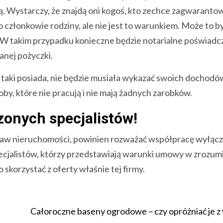
ją. Wystarczy, że znajdą oni kogoś, kto zechce zagwaranto
 członkowie rodziny, ale nie jest to warunkiem. Może to b
 W takim przypadku konieczne będzie notarialne poświadc
anej pożyczki.
 taki posiada, nie będzie musiała wykazać swoich dochodó
by, które nie pracują i nie mają żadnych zarobków.
onych specjalistów!
staw nieruchomości, powinien rozważać współpracę wyłącz
pecjalistów, którzy przedstawiają warunki umowy w zrozum
skorzystać z oferty właśnie tej firmy.
Całoroczne baseny ogrodowe – czy opróżniać je z