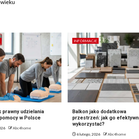
 wieku
INFORMACJE
 prawny udzielania
Balkon jako dodatkowa
 pomocy w Polsce
przestrzeń: jak go efektywn
wykorzystać?
2026
Abc4home
6 lutego, 2026
Abc4home