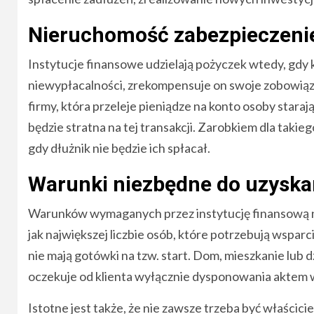
Nieruchomość zabezpieczeni
Instytucje finansowe udzielają pożyczek wtedy, gdy 
niewypłacalności, zrekompensuje on swoje zobowiąza
firmy, która przeleje pieniądze na konto osoby stara
będzie stratna na tej transakcji. Zarobkiem dla takie
gdy dłużnik nie będzie ich spłacał.
Warunki niezbędne do uzyska
Warunków wymaganych przez instytucję finansową nie 
jak największej liczbie osób, które potrzebują wsparc
nie mają gotówki na tzw. start. Dom, mieszkanie lub d
oczekuje od klienta wyłącznie dysponowania aktem w
Istotne jest także, że nie zawsze trzeba być właści