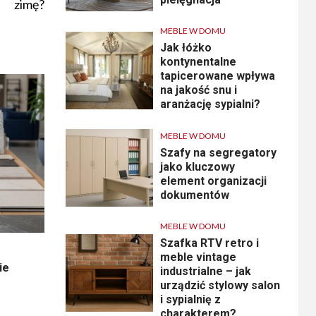
zimę?
MEBLE W DOMU
Jak łóżko
kontynentalne
tapicerowane wpływa
na jakość snu i
aranżację sypialni?
MEBLE W DOMU
Szafy na segregatory
jako kluczowy
element organizacji
dokumentów
MEBLE W DOMU
Szafka RTV retro i
meble vintage
ie
industrialne – jak
urządzić stylowy salon
i sypialnię z
charakterem?