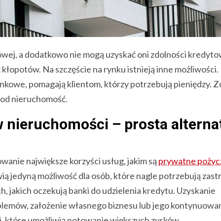
owej, a dodatkowo nie mogą uzyskać oni zdolności kredyto
 kłopotów. Na szczęście na rynku istnieją inne możliwości.
ankowe, pomagają klientom, którzy potrzebują pieniędzy. Z
 pod nieruchomość.
 nieruchomości – prosta altern
anie największe korzyści usług, jakim są
prywatne pożyc
ią jedyną możliwość dla osób, które nagle potrzebują zast
h, jakich oczekują banki do udzielenia kredytu. Uzyskanie
blemów, założenie własnego biznesu lub jego kontynuowan
i, które umożliwią notowanie większych zysków.