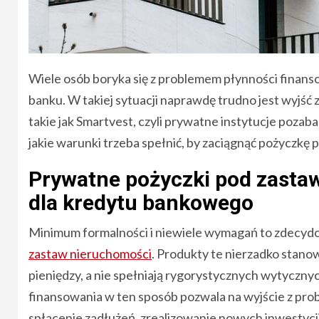
Wiele osób boryka się z problemem płynności finans
banku. W takiej sytuacji naprawdę trudno jest wyjść z
takie jak Smartvest, czyli prywatne instytucje pozab
jakie warunki trzeba spełnić, by zaciągnąć pożyczkę
Prywatne pożyczki pod zastaw
dla kredytu bankowego
Minimum formalności i niewiele wymagań to zdecydow
zastaw nieruchomości
. Produkty te nierzadko stanow
pieniędzy, a nie spełniają rygorystycznych wytycznyc
finansowania w ten sposób pozwala na wyjście z pro
spłacenie zadłużeń, zrealizowanie nowych inwestycj