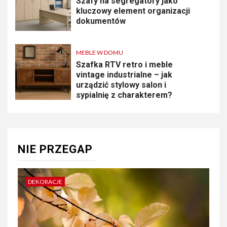
Szafy na segregatory jako
kluczowy element organizacji
dokumentów
MEBLE W DOMU
Szafka RTV retro i meble
vintage industrialne – jak
urządzić stylowy salon i
sypialnię z charakterem?
NIE PRZEGAP
DEKORACJE