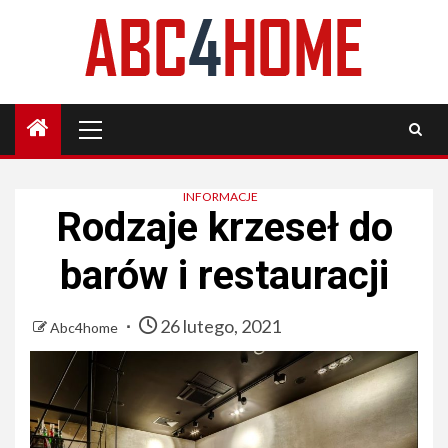
Skip
to
content
Primary
Menu
INFORMACJE
Rodzaje krzeseł do
barów i restauracji
26 lutego, 2021
Abc4home