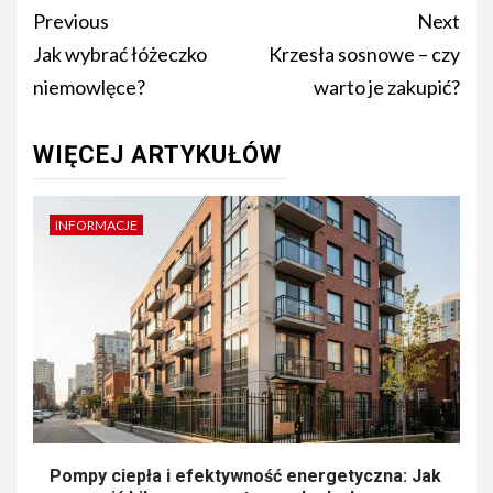
Post
Previous
Next
navigation
Jak wybrać łóżeczko
Krzesła sosnowe – czy
niemowlęce?
warto je zakupić?
WIĘCEJ ARTYKUŁÓW
INFORMACJE
Pompy ciepła i efektywność energetyczna: Jak