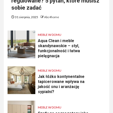
regulowane? 5 pytań, które musisz
sobie zadać
31 sierpnia, 2025
Abc4home
MEBLE W DOMU
Aqua Clean i meble
skandynawskie – styl,
funkcjonalność i łatwa
pielęgnacja
MEBLE W DOMU
Jak łóżko kontynentalne
tapicerowane wpływa na
jakość snu i aranżację
sypialni?
MEBLE W DOMU