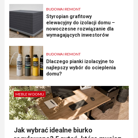
BUDOWA I REMONT
Styropian grafitowy
elewacyjny do izolacji domu –
nowoczesne rozwiązanie dla
wymagających inwestorów
BUDOWA I REMONT
Dlaczego pianki izolacyjne to
najlepszy wybór do ocieplenia
domu?
MEBLE W DOMU
Jak wybrać idealne biurko