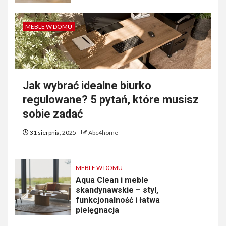
MEBLE W DOMU
Jak wybrać idealne biurko
regulowane? 5 pytań, które musisz
sobie zadać
31 sierpnia, 2025
Abc4home
MEBLE W DOMU
Aqua Clean i meble
skandynawskie – styl,
funkcjonalność i łatwa
pielęgnacja