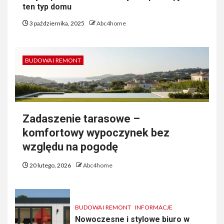
ten typ domu
3 października, 2025
Abc4home
BUDOWA I REMONT
Zadaszenie tarasowe –
komfortowy wypoczynek bez
względu na pogodę
20 lutego, 2026
Abc4home
BUDOWA I REMONT
INFORMACJE
Nowoczesne i stylowe biuro w