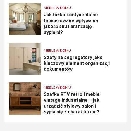
MEBLE W DOMU
Jak łóżko kontynentalne
tapicerowane wpływa na
jakość snu i aranżację
sypialni?
MEBLE W DOMU
Szafy na segregatory jako
kluczowy element organizacji
dokumentów
MEBLE W DOMU
Szafka RTV retro i meble
vintage industrialne – jak
urządzić stylowy salon i
sypialnię z charakterem?