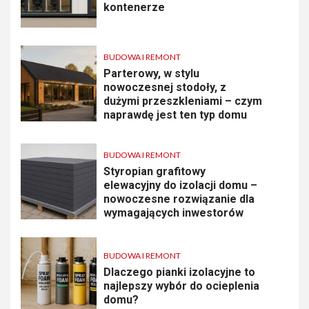
kontenerze
BUDOWA I REMONT
Parterowy, w stylu
nowoczesnej stodoły, z
dużymi przeszkleniami – czym
naprawdę jest ten typ domu
BUDOWA I REMONT
Styropian grafitowy
elewacyjny do izolacji domu –
nowoczesne rozwiązanie dla
wymagających inwestorów
BUDOWA I REMONT
Dlaczego pianki izolacyjne to
najlepszy wybór do ocieplenia
domu?