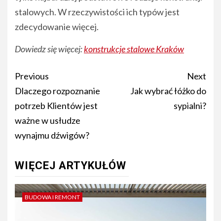
stalowych. W rzeczywistości ich typów jest
zdecydowanie więcej.
Dowiedz się więcej:
konstrukcje stalowe Kraków
Post
Previous
Next
navigation
Dlaczego rozpoznanie
Jak wybrać łóżko do
potrzeb Klientów jest
sypialni?
ważne w usłudze
wynajmu dźwigów?
WIĘCEJ ARTYKUŁÓW
BUDOWA I REMONT