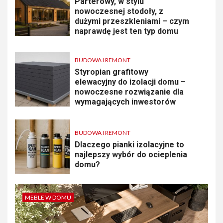
Parterowy, w stylu
nowoczesnej stodoły, z
dużymi przeszkleniami – czym
naprawdę jest ten typ domu
BUDOWA I REMONT
Styropian grafitowy
elewacyjny do izolacji domu –
nowoczesne rozwiązanie dla
wymagających inwestorów
BUDOWA I REMONT
Dlaczego pianki izolacyjne to
najlepszy wybór do ocieplenia
domu?
MEBLE W DOMU