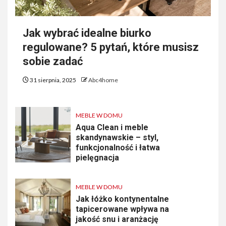
Jak wybrać idealne biurko
regulowane? 5 pytań, które musisz
sobie zadać
31 sierpnia, 2025
Abc4home
MEBLE W DOMU
Aqua Clean i meble
skandynawskie – styl,
funkcjonalność i łatwa
pielęgnacja
MEBLE W DOMU
Jak łóżko kontynentalne
tapicerowane wpływa na
jakość snu i aranżację