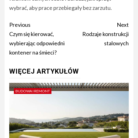
wybrać, aby prace przebiegały bez zarzutu.
Post
Previous
Next
navigation
Czym się kierować,
Rodzaje konstrukcji
wybierając odpowiedni
stalowych
kontener na śmieci?
WIĘCEJ ARTYKUŁÓW
BUDOWA I REMONT