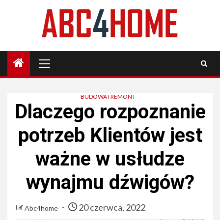
Skip
to
content
Primary
Menu
BUDOWA I REMONT
Dlaczego rozpoznanie
potrzeb Klientów jest
ważne w usłudze
wynajmu dźwigów?
20 czerwca, 2022
Abc4home