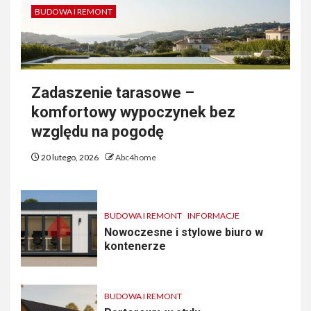
BUDOWA I REMONT
Zadaszenie tarasowe –
komfortowy wypoczynek bez
względu na pogodę
20 lutego, 2026
Abc4home
BUDOWA I REMONT
INFORMACJE
Nowoczesne i stylowe biuro w
kontenerze
BUDOWA I REMONT