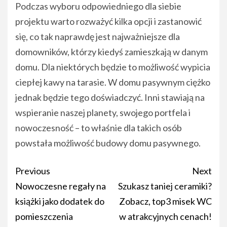
Podczas wyboru odpowiedniego dla siebie
projektu warto rozważyć kilka opcji i zastanowić
się, co tak naprawdę jest najważniejsze dla
domowników, którzy kiedyś zamieszkają w danym
domu. Dla niektórych będzie to możliwość wypicia
ciepłej kawy na tarasie. W domu pasywnym ciężko
jednak będzie tego doświadczyć. Inni stawiają na
wspieranie naszej planety, swojego portfela i
nowoczesność – to właśnie dla takich osób
powstała możliwość budowy domu pasywnego.
Post
Previous
Next
navigation
Nowoczesne regały na
Szukasz taniej ceramiki?
książki jako dodatek do
Zobacz, top3 misek WC
pomieszczenia
w atrakcyjnych cenach!