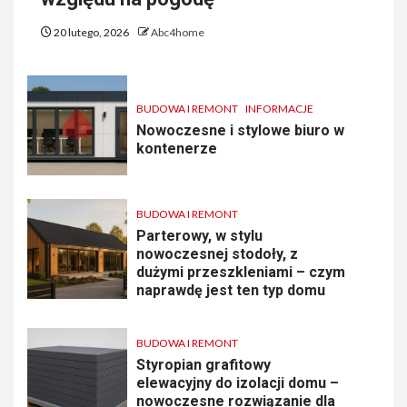
20 lutego, 2026
Abc4home
BUDOWA I REMONT
INFORMACJE
Nowoczesne i stylowe biuro w
kontenerze
BUDOWA I REMONT
Parterowy, w stylu
nowoczesnej stodoły, z
dużymi przeszkleniami – czym
naprawdę jest ten typ domu
BUDOWA I REMONT
Styropian grafitowy
elewacyjny do izolacji domu –
nowoczesne rozwiązanie dla