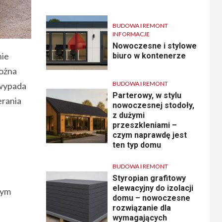
BUDOWA I REMONT
INFORMACJE
Nowoczesne i stylowe
nie
biuro w kontenerze
można
BUDOWA I REMONT
 wypada
Parterowy, w stylu
erania
nowoczesnej stodoły,
z dużymi
przeszkleniami –
czym naprawdę jest
ten typ domu
BUDOWA I REMONT
Styropian grafitowy
elewacyjny do izolacji
nym
domu – nowoczesne
rozwiązanie dla
wymagających