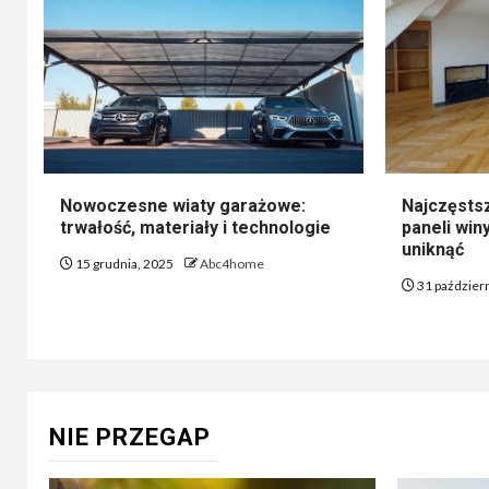
Nowoczesne wiaty garażowe:
Najczęsts
trwałość, materiały i technologie
paneli winy
uniknąć
15 grudnia, 2025
Abc4home
31 paździer
NIE PRZEGAP