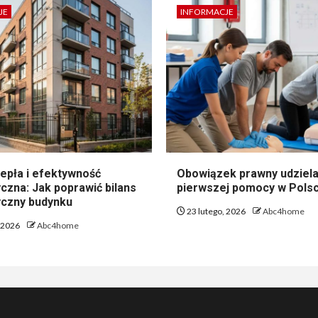
JE
INFORMACJE
epła i efektywność
Obowiązek prawny udziela
czna: Jak poprawić bilans
pierwszej pomocy w Pols
czny budynku
23 lutego, 2026
Abc4home
, 2026
Abc4home