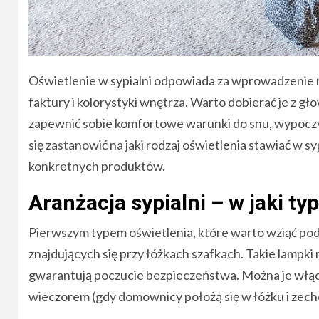
Oświetlenie w sypialni odpowiada za wprowadzenie 
faktury i kolorystyki wnętrza. Warto dobierać je z 
zapewnić sobie komfortowe warunki do snu, wypoczyn
się zastanowić na jaki rodzaj oświetlenia stawiać w s
konkretnych produktów.
Aranżacja sypialni – w jaki t
Pierwszym typem oświetlenia, które warto wziąć pod
znajdujących się przy łóżkach szafkach. Takie lampk
gwarantują poczucie bezpieczeństwa. Można je włąc
wieczorem (gdy domownicy położą się w łóżku i zechcą