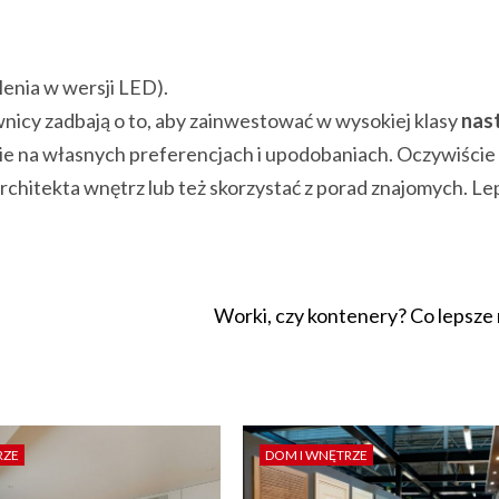
lenia w wersji LED).
cy zadbają o to, aby zainwestować w wysokiej klasy
nas
ie na własnych preferencjach i upodobaniach. Oczywiście 
hitekta wnętrz lub też skorzystać z porad znajomych. Lep
Worki, czy kontenery? Co lepsze 
RZE
DOM I WNĘTRZE