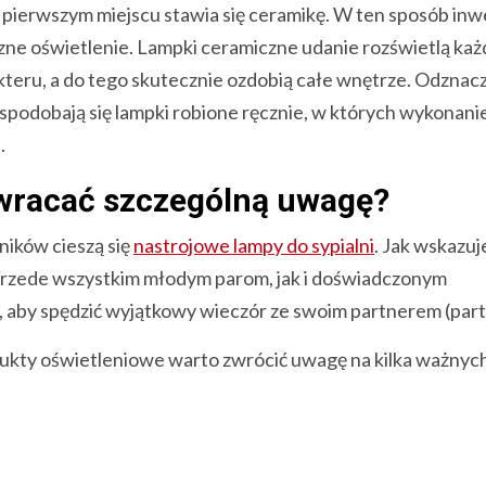
 pierwszym miejscu stawia się ceramikę. W ten sposób inw
czne oświetlenie. Lampki ceramiczne udanie rozświetlą każ
akteru, a do tego skutecznie ozdobią całe wnętrze. Odznacz
podobają się lampki robione ręcznie, w których wykonani
.
 zwracać szczególną uwagę?
ików cieszą się
nastrojowe lampy do sypialni
. Jak wskazu
 przede wszystkim młodym parom, jak i doświadczonym
e, aby spędzić wyjątkowy wieczór ze swoim partnerem (par
odukty oświetleniowe warto zwrócić uwagę na kilka ważnyc