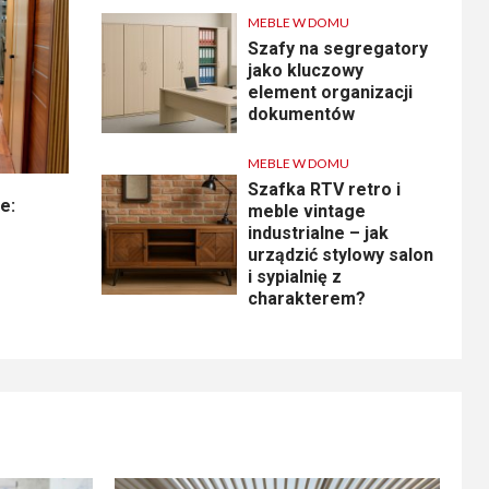
MEBLE W DOMU
Szafy na segregatory
jako kluczowy
element organizacji
dokumentów
MEBLE W DOMU
Szafka RTV retro i
e:
meble vintage
industrialne – jak
urządzić stylowy salon
i sypialnię z
charakterem?