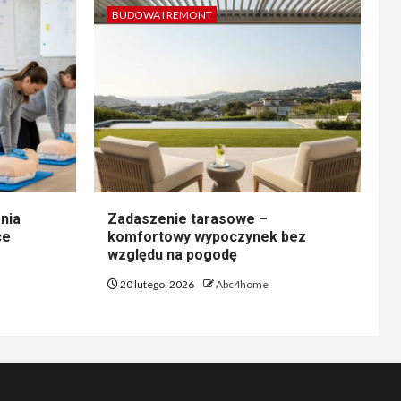
BUDOWA I REMONT
nia
Zadaszenie tarasowe –
ce
komfortowy wypoczynek bez
względu na pogodę
20 lutego, 2026
Abc4home