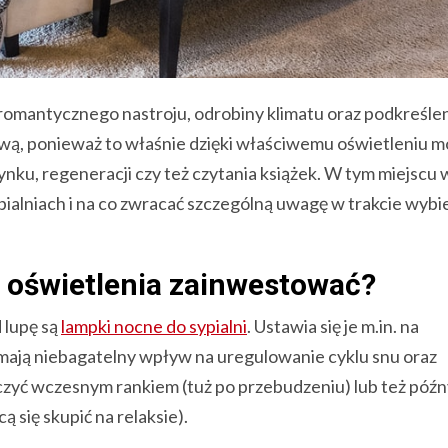
romantycznego nastroju, odrobiny klimatu oraz podkreśle
głową, ponieważ to właśnie dzięki właściwemu oświetleniu 
ku, regeneracji czy też czytania książek. W tym miejscu
ypialniach i na co zwracać szczególną uwagę w trakcie wybi
yp oświetlenia zainwestować?
 lupę są
lampki nocne do sypialni
. Ustawia się je m.in. na
i mają niebagatelny wpływ na uregulowanie cyklu snu oraz
zyć wczesnym rankiem (tuż po przebudzeniu) lub też póź
 się skupić na relaksie).