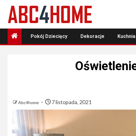
Skip
to
content
Pokój Dziecięcy
Dekoracje
Kuchnia
Oświetlenie
7 listopada, 2021
Abc4home