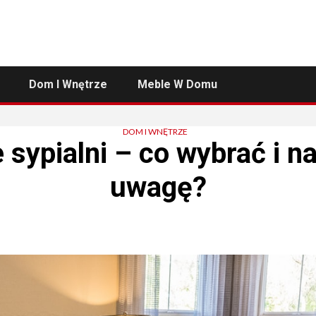
Dom I Wnętrze
Meble W Domu
DOM I WNĘTRZE
 sypialni – co wybrać i n
uwagę?