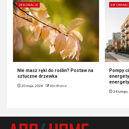
DEKORACJE
INFORMAC
Nie masz ręki do roślin? Postaw na
Pompy ci
sztuczne drzewka
energety
energety
20 maja, 2026
Abc4home
24 lutego