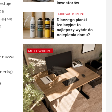
estuje
inwestorów
dą
BUDOWA I REMONT
ają się
Dlaczego pianki
izolacyjne to
e
najlepszy wybór do
ocieplenia domu?
MEBLE W DOMU
je nazwa
tnerką).
h