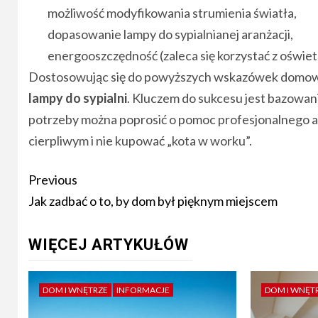
możliwość modyfikowania strumienia światła,
dopasowanie lampy do sypialnianej aranżacji,
energooszczędność (zaleca się korzystać z oświet
Dostosowując się do powyższych wskazówek domowni
lampy do sypialni
. Kluczem do sukcesu jest bazowan
potrzeby można poprosić o pomoc profesjonalnego arc
cierpliwym i nie kupować „kota w worku”.
Post
Previous
navigation
Jak zadbać o to, by dom był pięknym miejscem
WIĘCEJ ARTYKUŁÓW
DOM I WNĘTRZE
INFORMACJE
DOM I WNĘT