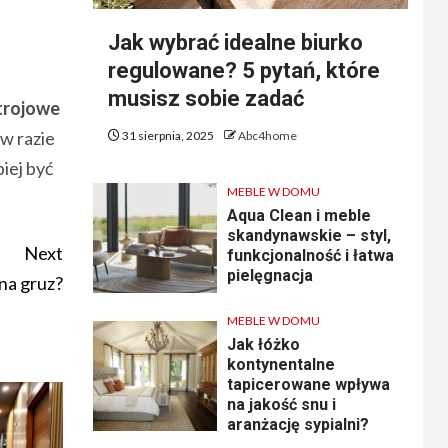
Jak wybrać idealne biurko
regulowane? 5 pytań, które
musisz sobie zadać
trojowe
w razie
31 sierpnia, 2025
Abc4home
iej być
MEBLE W DOMU
Aqua Clean i meble
skandynawskie – styl,
Next
funkcjonalność i łatwa
pielęgnacja
na gruz?
MEBLE W DOMU
Jak łóżko
kontynentalne
tapicerowane wpływa
na jakość snu i
aranżację sypialni?