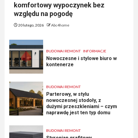
komfortowy wypoczynek bez
względu na pogodę
20 lutego, 2026
Abc4home
BUDOWA I REMONT
INFORMACJE
Nowoczesne i stylowe biuro w
kontenerze
BUDOWA I REMONT
Parterowy, w stylu
nowoczesnej stodoły, z
dużymi przeszkleniami – czym
naprawdę jest ten typ domu
BUDOWA I REMONT
Styropian grafitowy