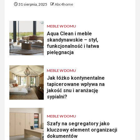
31 sierpnia, 2025
Abc4home
MEBLE W DOMU
Aqua Clean i meble
skandynawskie – styl,
funkcjonalność i łatwa
pielęgnacja
MEBLE W DOMU
Jak łóżko kontynentalne
tapicerowane wpływa na
jakość snu i aranżację
sypialni?
MEBLE W DOMU
Szafy na segregatory jako
kluczowy element organizacji
dokumentów