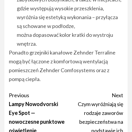
gdzie występują wysokie przeszklenia,
wyróżnia się estetyką wykonania – przyłącza
są schowane w podłodze,
można dopasować kolor kratki do wystroju
wnętrza.
Ponadto grzejniki kanałowe Zehnder Terraline
mogą być łączone z komfortową wentylacją
pomieszczeń Zehnder Comfosystems oraz z
pompą ciepła.
Post
Previous
Next
navigation
Lampy Nowodvorski
Czym wyróżniają się
Eye Spot —
rodzaje zaworów
nowoczesne punktowe
bezpieczeństwa na
oświetlenie
podstawie ich