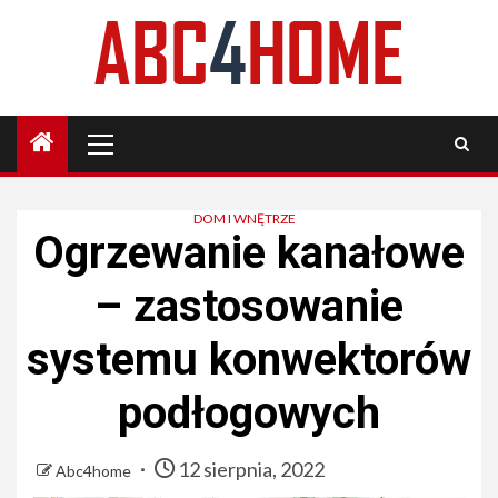
Skip
to
content
Primary
Menu
DOM I WNĘTRZE
Ogrzewanie kanałowe
– zastosowanie
systemu konwektorów
podłogowych
12 sierpnia, 2022
Abc4home