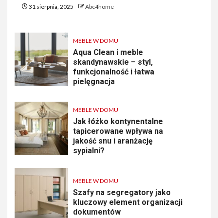
31 sierpnia, 2025
Abc4home
MEBLE W DOMU
Aqua Clean i meble
skandynawskie – styl,
funkcjonalność i łatwa
pielęgnacja
MEBLE W DOMU
Jak łóżko kontynentalne
tapicerowane wpływa na
jakość snu i aranżację
sypialni?
MEBLE W DOMU
Szafy na segregatory jako
kluczowy element organizacji
dokumentów