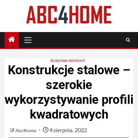
Skip
to
content
Primary
Menu
BUDOWA I REMONT
Konstrukcje stalowe –
szerokie
wykorzystywanie profili
kwadratowych
4 sierpnia, 2022
Abc4home