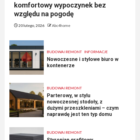
komfortowy wypoczynek bez
względu na pogodę
20 lutego, 2026
Abc4home
BUDOWA I REMONT
INFORMACJE
Nowoczesne i stylowe biuro w
kontenerze
BUDOWA I REMONT
Parterowy, w stylu
nowoczesnej stodoły, z
dużymi przeszkleniami – czym
naprawdę jest ten typ domu
BUDOWA I REMONT
Styropian grafitowy