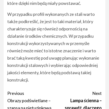
które dzięki nim będą miały powstawać.
W przypadku profili wykonanych ze stali warto
także podkreślić, że jest to taki materiał, który
charakteryzuje się również odpornością na
działanie środków chemicznych. W przypadku
konstrukcji wykorzystywanych w przemyśle
również może mieć to istotne znaczenie i warto
brać taką kwestię pod uwagę planując wykonanie
konstrukcji stalowych i wybierając odpowiedniej
jakości elementy, które będą podstawą takiej
konstrukcji.
Post
Previous
Next
navigation
Obrazy podświetlane –
Lampa ścienna –
szansa na nietuzinkową
sprawdź, dlaczego