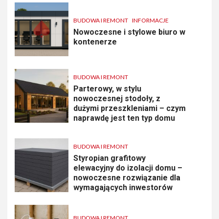
BUDOWA I REMONT
INFORMACJE
Nowoczesne i stylowe biuro w
kontenerze
BUDOWA I REMONT
Parterowy, w stylu
nowoczesnej stodoły, z
dużymi przeszkleniami – czym
naprawdę jest ten typ domu
BUDOWA I REMONT
Styropian grafitowy
elewacyjny do izolacji domu –
nowoczesne rozwiązanie dla
wymagających inwestorów
BUDOWA I REMONT