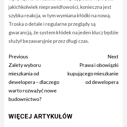
jakichkolwiek nieprawidłowości, konieczna jest
szybka reakcja, w tym wymiana kłódki na nową.
Troska o detale i regularne przeglądy są
gwarancją, że system kłódek na jeden klucz będzie
służył bezawaryjnie przez długi czas.
Post
Previous
Next
navigation
Zalety wyboru
Prawa i obowiązki
mieszkania od
kupującego mieszkanie
dewelopera – dlaczego
od dewelopera
warto rozważyć nowe
budownictwo?
WIĘCEJ ARTYKUŁÓW