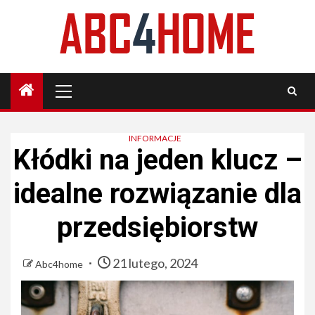
Skip
to
content
Primary
Menu
INFORMACJE
Kłódki na jeden klucz –
idealne rozwiązanie dla
przedsiębiorstw
21 lutego, 2024
Abc4home