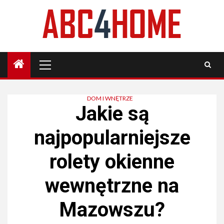
Skip
to
content
Primary
Menu
DOM I WNĘTRZE
Jakie są
najpopularniejsze
rolety okienne
wewnętrzne na
Mazowszu?