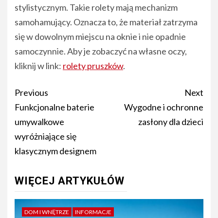
stylistycznym. Takie rolety mają mechanizm
samohamujący. Oznacza to, że materiał zatrzyma
się w dowolnym miejscu na oknie i nie opadnie
samoczynnie. Aby je zobaczyć na własne oczy,
kliknij w link:
rolety pruszków
.
Post
Previous
Next
navigation
Funkcjonalne baterie
Wygodne i ochronne
umywalkowe
zasłony dla dzieci
wyróżniające się
klasycznym designem
WIĘCEJ ARTYKUŁÓW
DOM I WNĘTRZE
INFORMACJE