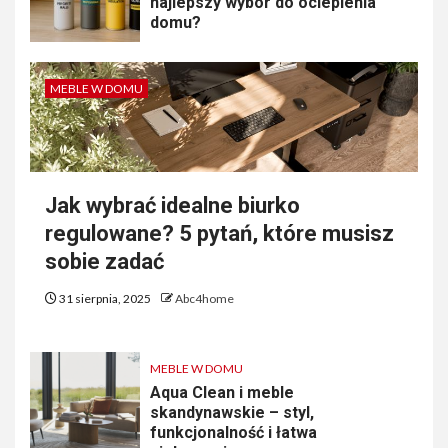
najlepszy wybór do ocieplenia
domu?
MEBLE W DOMU
Jak wybrać idealne biurko
regulowane? 5 pytań, które musisz
sobie zadać
31 sierpnia, 2025
Abc4home
MEBLE W DOMU
Aqua Clean i meble
skandynawskie – styl,
funkcjonalność i łatwa