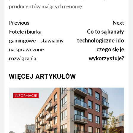
producentów mających renomę.
Post
Previous
Next
navigation
Fotele i biurka
Co to są kanały
gamingowe – stawiajmy
technologiczne i do
na sprawdzone
czego się je
rozwiązania
wykorzystuje?
WIĘCEJ ARTYKUŁÓW
INFORMACJE