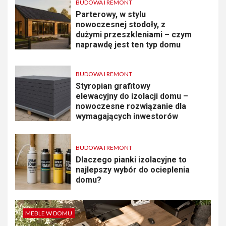
BUDOWA I REMONT
Parterowy, w stylu
nowoczesnej stodoły, z
dużymi przeszkleniami – czym
naprawdę jest ten typ domu
BUDOWA I REMONT
Styropian grafitowy
elewacyjny do izolacji domu –
nowoczesne rozwiązanie dla
wymagających inwestorów
BUDOWA I REMONT
Dlaczego pianki izolacyjne to
najlepszy wybór do ocieplenia
domu?
MEBLE W DOMU