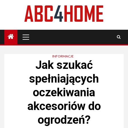
Skip
to
content
Primary
Menu
INFORMACJE
Jak szukać
spełniających
oczekiwania
akcesoriów do
ogrodzeń?