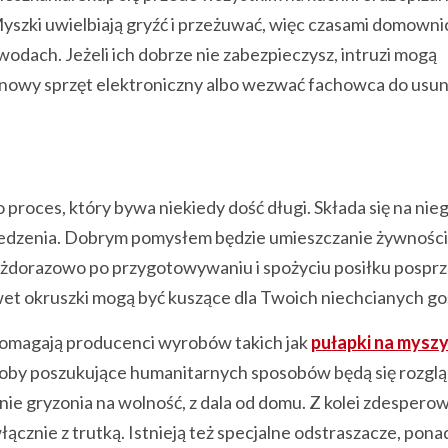
Myszki uwielbiają gryźć i przeżuwać, więc czasami domowni
odach. Jeżeli ich dobrze nie zabezpieczysz, intruzi mogą
 nowy sprzęt elektroniczny albo wezwać fachowca do usun
roces, który bywa niekiedy dość długi. Składa się na nieg
do jedzenia. Dobrym pomysłem będzie umieszczanie żywnośc
Każdorazowo po przygotowywaniu i spożyciu posiłku posprz
nawet okruszki mogą być kuszące dla Twoich niechcianych go
omagają producenci wyrobów takich jak
pułapki na myszy
Osoby poszukujące humanitarnych sposobów będą się rozglą
ie gryzonia na wolność, z dala od domu. Z kolei zdesperow
łącznie z trutką. Istnieją też specjalne odstraszacze, pona