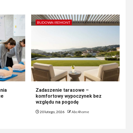
BUDOWA I REMONT
nia
Zadaszenie tarasowe –
ce
komfortowy wypoczynek bez
względu na pogodę
20 lutego, 2026
Abc4home