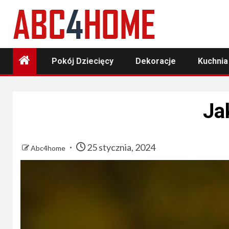
Skip
to
content
Pokój Dziecięcy
Dekoracje
Kuchnia
Ja
25 stycznia, 2024
Abc4home