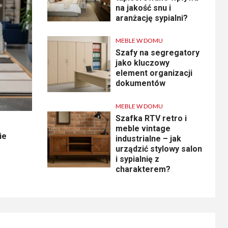
na jakość snu i
aranżację sypialni?
MEBLE W DOMU
Szafy na segregatory
jako kluczowy
element organizacji
dokumentów
MEBLE W DOMU
Szafka RTV retro i
meble vintage
ie
industrialne – jak
urządzić stylowy salon
i sypialnię z
charakterem?