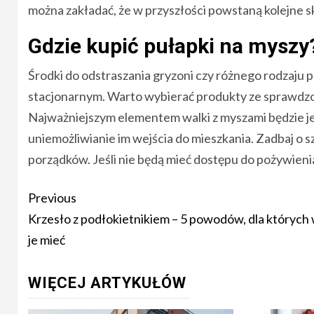
można zakładać, że w przyszłości powstaną kolejne s
Gdzie kupić pułapki na myszy
Środki do odstraszania gryzoni czy różnego rodzaju pu
stacjonarnym. Warto wybierać produkty ze sprawdzo
Najważniejszym elementem walki z myszami będzie j
uniemożliwianie im wejścia do mieszkania. Zadbaj o s
porządków. Jeśli nie będą mieć dostępu do pożywie
Post
Previous
navigation
Krzesło z podłokietnikiem – 5 powodów, dla których
je mieć
WIĘCEJ ARTYKUŁÓW