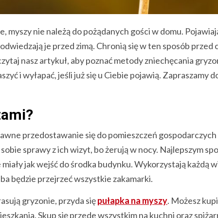
e, myszy nie należą do pożądanych gości w domu. Pojawiają
 odwiedzają je przed zimą. Chronią się w ten sposób przed
czytaj nasz artykuł, aby poznać metody zniechęcania gryzo
zyć i wyłapać, jeśli już się u Ciebie pojawią. Zapraszamy d
zami?
sprawne przedostawanie się do pomieszczeń gospodarczych 
 sobie sprawy z ich wizyt, bo żerują w nocy. Najlepszym s
ie miały jak wejść do środka budynku. Wykorzystają każdą w
eba będzie przejrzeć wszystkie zakamarki.
asują gryzonie, przyda się
pułapka na myszy
. Możesz kupi
eszkania. Skup się przede wszystkim na kuchni oraz spiżar