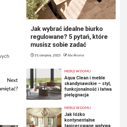
Jak wybrać idealne biurko
regulowane? 5 pytań, które
musisz sobie zadać
owych
31 sierpnia, 2025
Abc4home
.
MEBLE W DOMU
Aqua Clean i meble
Next
skandynawskie – styl,
amiętać?
funkcjonalność i łatwa
pielęgnacja
MEBLE W DOMU
Jak łóżko
kontynentalne
tapicerowane wpływa