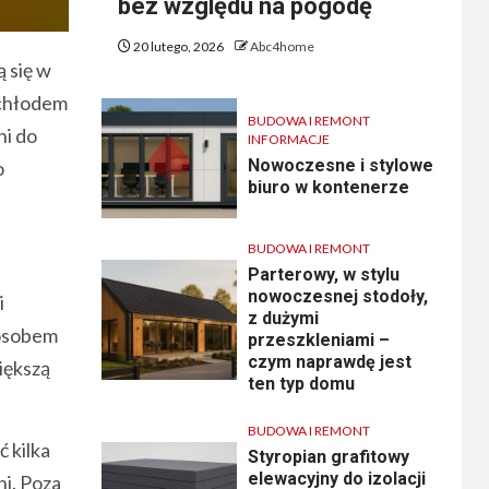
bez względu na pogodę
20 lutego, 2026
Abc4home
 się w
 chłodem
BUDOWA I REMONT
ni do
INFORMACJE
Nowoczesne i stylowe
o
biuro w kontenerze
BUDOWA I REMONT
Parterowy, w stylu
nowoczesnej stodoły,
i
z dużymi
posobem
przeszkleniami –
czym naprawdę jest
iększą
ten typ domu
BUDOWA I REMONT
ć kilka
Styropian grafitowy
elewacyjny do izolacji
ni. Poza