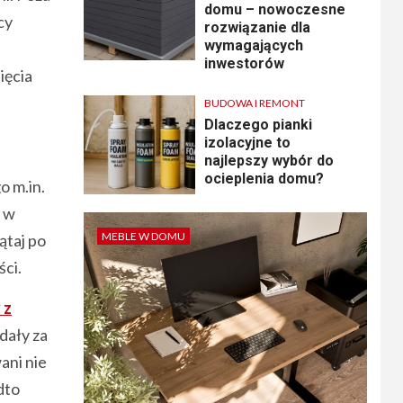
domu – nowoczesne
cy
rozwiązanie dla
wymagających
inwestorów
ięcia
BUDOWA I REMONT
Dlaczego pianki
izolacyjne to
najlepszy wybór do
ocieplenia domu?
o m.in.
i w
MEBLE W DOMU
ątaj po
ści.
 z
dały za
ani nie
dto