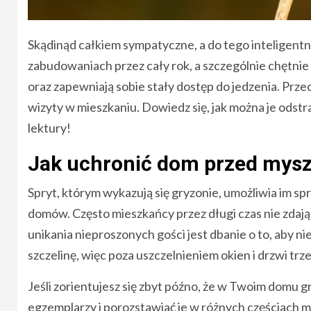
Skądinąd całkiem sympatyczne, a do tego inteligentn
zabudowaniach przez cały rok, a szczególnie chętnie
oraz zapewniają sobie stały dostęp do jedzenia. Prze
wizyty w mieszkaniu. Dowiedz się, jak można je odstras
lektury!
Jak uchronić dom przed mys
Spryt, którym wykazują się gryzonie, umożliwia im 
domów. Często mieszkańcy przez długi czas nie zdają
unikania nieproszonych gości jest dbanie o to, aby n
szczelinę, więc poza uszczelnieniem okien i drzwi trz
Jeśli zorientujesz się zbyt późno, że w Twoim domu gr
egzemplarzy i porozstawiać je w różnych częściach mi