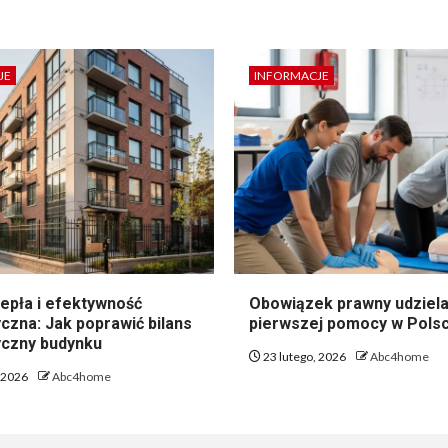
JE
INFORMACJE
epła i efektywność
Obowiązek prawny udziela
czna: Jak poprawić bilans
pierwszej pomocy w Pols
czny budynku
23 lutego, 2026
Abc4home
, 2026
Abc4home