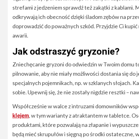
strefami z jedzeniem sprawdź też zakątki z kablami. 
odkrywają ich obecność dzięki śladom zębów na przew
doprowadzić do poważnych szkód. Przyjdzie Ci kupić
awarii.
Jak odstraszyć gryzonie?
Zniechęcanie gryzoni do odwiedzin w Twoim domu to p
pilnowanie, aby nie miały możliwości dostania się 
specjalnych pojemnikach, np. w szklanych słojach. 
sobie. Upewnij się, że nie zostały nigdzie resztki – 
Współcześnie w walce z intruzami domowników wsp
klejem
, w tym warianty z atraktantem w tabletce. 
produktami, które pozwalają na złapanie i wypuszczen
będą mieć skrupułów i sięgną po środki ostateczne, w