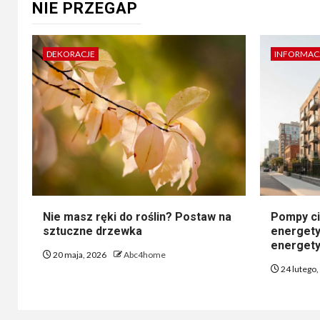
NIE PRZEGAP
DEKORACJE
INFORMAC
Nie masz ręki do roślin? Postaw na
Pompy ci
sztuczne drzewka
energety
energety
20 maja, 2026
Abc4home
24 lutego