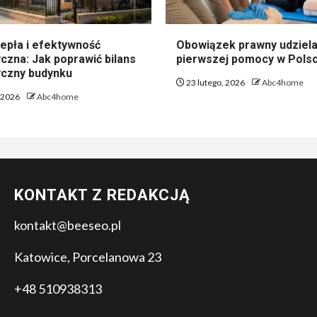
epła i efektywność
Obowiązek prawny udziela
czna: Jak poprawić bilans
pierwszej pomocy w Pols
czny budynku
23 lutego, 2026
Abc4home
, 2026
Abc4home
KONTAKT Z REDAKCJĄ
kontakt@beeseo.pl
Katowice, Porcelanowa 23
+48 510938313