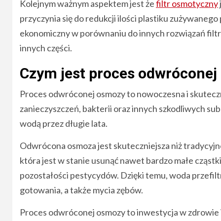
Kolejnym ważnym aspektem jest że
filtr osmotyczny
przyczynia się do redukcji ilości plastiku zużywanego 
ekonomiczny w porównaniu do innych rozwiązań filtr
innych części.
Czym jest proces odwróconej
Proces odwróconej osmozy to nowoczesna i skuteczna
zanieczyszczeń, bakterii oraz innych szkodliwych sub
wodą przez długie lata.
Odwrócona osmoza jest skuteczniejsza niż tradycyjn
która jest w stanie usunąć nawet bardzo małe cząstki, t
pozostałości pestycydów. Dzięki temu, woda przefil
gotowania, a także mycia zębów.
Proces odwróconej osmozy to inwestycja w zdrowie i 