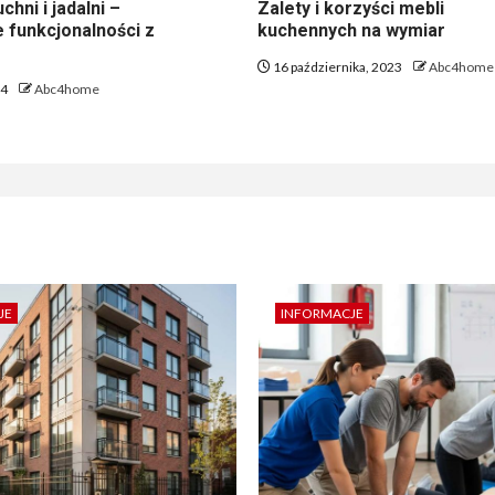
chni i jadalni –
Zalety i korzyści mebli
 funkcjonalności z
kuchennych na wymiar
16 października, 2023
Abc4home
24
Abc4home
JE
INFORMACJE