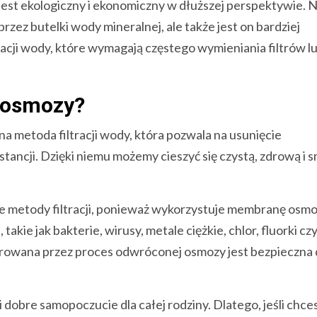
jest ekologiczny i ekonomiczny w dłuższej perspektywie. N
przez butelki wody mineralnej, ale także jest on bardziej
acji wody, które wymagają częstego wymieniania filtrów l
 osmozy?
 metoda filtracji wody, która pozwala na usunięcie
stancji. Dzięki niemu możemy cieszyć się czystą, zdrową i 
e metody filtracji, ponieważ wykorzystuje membranę osmo
akie jak bakterie, wirusy, metale ciężkie, chlor, fluorki cz
trowana przez proces odwróconej osmozy jest bezpieczna d
dobre samopoczucie dla całej rodziny. Dlatego, jeśli chce