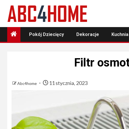
Skip
to
content
Pokój Dziecięcy
Dekoracje
Kuchnia
Filtr osmo
11 stycznia, 2023
Abc4home