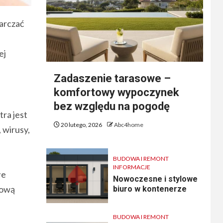
arczać
ej
Zadaszenie tarasowe –
komfortowy wypoczynek
bez względu na pogodę
ra jest
20 lutego, 2026
Abc4home
 wirusy,
BUDOWA I REMONT
INFORMACJE
łe
Nowoczesne i stylowe
drową
biuro w kontenerze
BUDOWA I REMONT