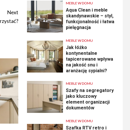
MEBLE W DOMU
Aqua Clean i meble
Next
skandynawskie – styl,
rzystać?
funkcjonalność i łatwa
pielęgnacja
MEBLE W DOMU
Jak łóżko
kontynentalne
tapicerowane wpływa
na jakość snu i
aranżację sypialni?
MEBLE W DOMU
Szafy na segregatory
jako kluczowy
element organizacji
dokumentów
MEBLE W DOMU
Szafka RTV retro i