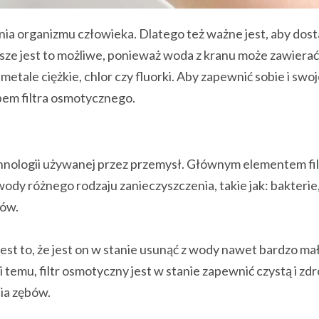
a organizmu człowieka. Dlatego też ważne jest, aby dost
sze jest to możliwe, ponieważ woda z kranu może zawierać
metale ciężkie, chlor czy fluorki. Aby zapewnić sobie i swoj
pem filtra osmotycznego.
chnologii używanej przez przemysł. Głównym elementem filt
dy różnego rodzaju zanieczyszczenia, takie jak: bakterie,
dów.
est to, że jest on w stanie usunąć z wody nawet bardzo ma
ęki temu, filtr osmotyczny jest w stanie zapewnić czystą i z
cia zębów.