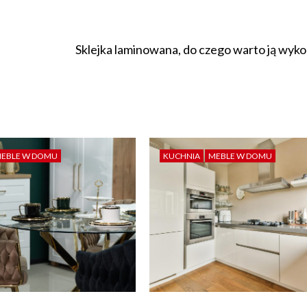
Sklejka laminowana, do czego warto ją wyko
EBLE W DOMU
KUCHNIA
MEBLE W DOMU