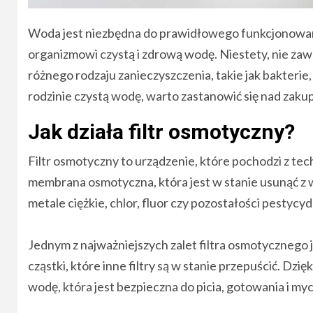
Woda jest niezbędna do prawidłowego funkcjonowani
organizmowi czystą i zdrową wodę. Niestety, nie zaw
różnego rodzaju zanieczyszczenia, takie jak bakterie, 
rodzinie czystą wodę, warto zastanowić się nad zaku
Jak działa filtr osmotyczny?
Filtr osmotyczny to urządzenie, które pochodzi z te
membrana osmotyczna, która jest w stanie usunąć z wo
metale ciężkie, chlor, fluor czy pozostałości pestycy
Jednym z najważniejszych zalet filtra osmotycznego j
cząstki, które inne filtry są w stanie przepuścić. Dzi
wodę, która jest bezpieczna do picia, gotowania i my