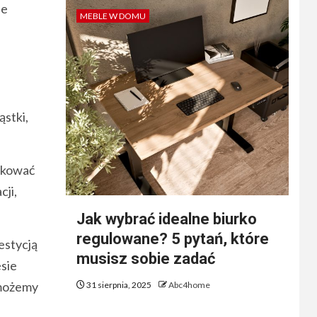
je
MEBLE W DOMU
ąstki,
dukować
cji,
Jak wybrać idealne biurko
regulowane? 5 pytań, które
estycją
musisz sobie zadać
esie
omożemy
31 sierpnia, 2025
Abc4home