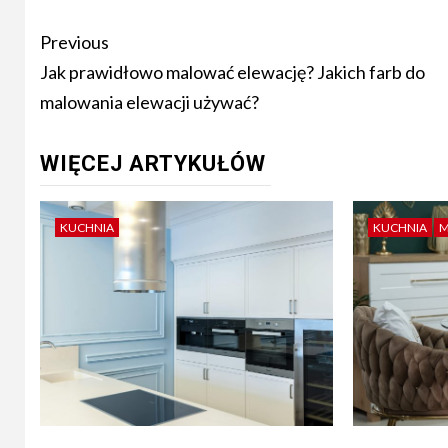
Post
Previous
navigation
Jak prawidłowo malować elewację? Jakich farb do
malowania elewacji używać?
WIĘCEJ ARTYKUŁÓW
KUCHNIA
KUCHNIA
M