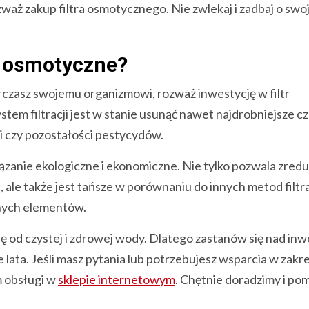
ozważ zakup filtra osmotycznego. Nie zwlekaj i zadbaj o swo
y osmotyczne?
arczasz swojemu organizmowi, rozważ inwestycję w filtr
em filtracji jest w stanie usunąć nawet najdrobniejsze cz
rki czy pozostałości pestycydów.
iązanie ekologiczne i ekonomiczne. Nie tylko pozwala zre
 ale także jest tańsze w porównaniu do innych metod filtra
nnych elementów.
ę od czystej i zdrowej wody. Dlatego zastanów się nad inw
e lata. Jeśli masz pytania lub potrzebujesz wsparcia w zakr
m obsługi w
sklepie internetowym
. Chętnie doradzimy i p