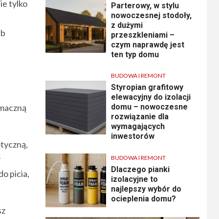
ie tylko
Parterowy, w stylu
nowoczesnej stodoły,
z dużymi
ub
przeszkleniami –
czym naprawdę jest
ten typ domu
BUDOWA I REMONT
Styropian grafitowy
elewacyjny do izolacji
smaczną
domu – nowoczesne
rozwiązanie dla
wymagających
inwestorów
tyczną,
y
BUDOWA I REMONT
Dlaczego pianki
o picia,
izolacyjne to
najlepszy wybór do
ocieplenia domu?
sz