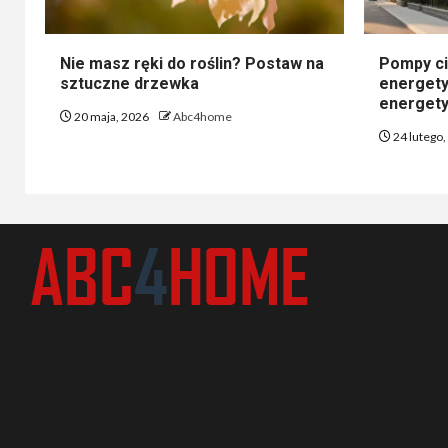
Nie masz ręki do roślin? Postaw na
Pompy ci
sztuczne drzewka
energety
energety
20 maja, 2026
Abc4home
24 lutego