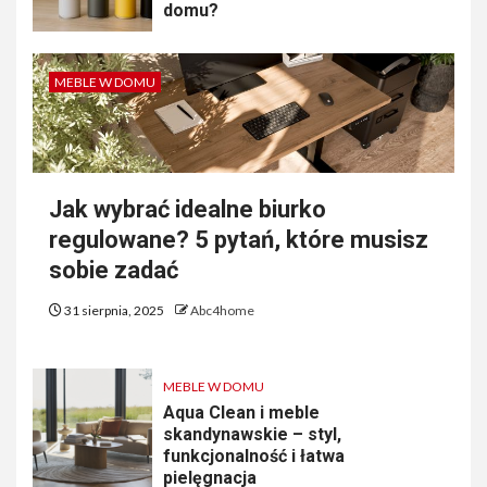
domu?
MEBLE W DOMU
Jak wybrać idealne biurko
regulowane? 5 pytań, które musisz
sobie zadać
31 sierpnia, 2025
Abc4home
MEBLE W DOMU
Aqua Clean i meble
skandynawskie – styl,
funkcjonalność i łatwa
pielęgnacja