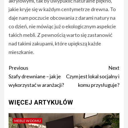
akrylowymi, tak by uwypuklić naturalne piękno,
jakie kryje się w każdym centymetrze drewna. To
daje nam poczucie obcowania z darami natury na
co dzień, nie mówiąc już o ekologicznym aspekcie
takich mebli. Z pewnością warto się zastanowić
nad takimi zakupami, które upiększą każde
mieszkanie.
Post
Previous
Next
navigation
Szafy drewniane – jak je
Czym jest lokal socjalny i
wykorzystać w aranżacji?
komu przysługuje?
WIĘCEJ ARTYKUŁÓW
MEBLE W DOMU