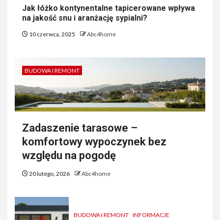
Jak łóżko kontynentalne tapicerowane wpływa
na jakość snu i aranżację sypialni?
10 czerwca, 2025
Abc4home
BUDOWA I REMONT
Zadaszenie tarasowe –
komfortowy wypoczynek bez
względu na pogodę
20 lutego, 2026
Abc4home
BUDOWA I REMONT
INFORMACJE