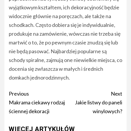
wyjątkowym kształtem, ich dekoracyjność będzie
widocznie głównie na poręczach, ale także na
schodkach. Często dobiera się je indywidualnie,
produkuje na zamówienie, wówczas nie trzeba się
martwić o to, że po pewnym czasie znudzą się lub
nie będą pasować. Najbardziej popularne są
schody spiralne, zajmują one niewielkie miejsca, co
docenia się zwłaszcza w małych i średnich
domkach jednorodzinnych.
Post
Previous
Next
navigation
Makrama ciekawy rodzaj
Jakie listwy do paneli
ściennej dekoracji
winylowych?
WIĘCEJ ARTYKUŁÓW