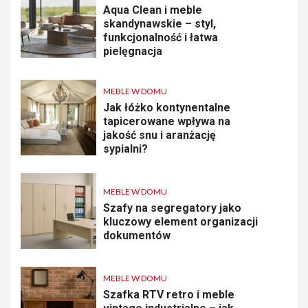
Aqua Clean i meble
skandynawskie – styl,
funkcjonalność i łatwa
pielęgnacja
MEBLE W DOMU
Jak łóżko kontynentalne
tapicerowane wpływa na
jakość snu i aranżację
sypialni?
MEBLE W DOMU
Szafy na segregatory jako
kluczowy element organizacji
dokumentów
MEBLE W DOMU
Szafka RTV retro i meble