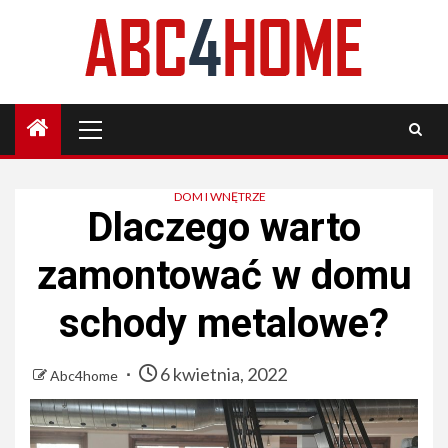
Skip
to
content
Primary
Menu
DOM I WNĘTRZE
Dlaczego warto
zamontować w domu
schody metalowe?
6 kwietnia, 2022
Abc4home