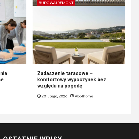
BUDOWA I REMONT
nia
Zadaszenie tarasowe –
ce
komfortowy wypoczynek bez
względu na pogodę
20 lutego, 2026
Abc4home