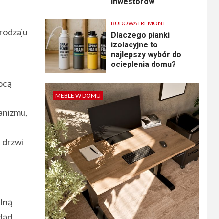
inwestorów
BUDOWA I REMONT
 rodzaju
Dlaczego pianki
izolacyjne to
najlepszy wybór do
ocieplenia domu?
ocą
MEBLE W DOMU
anizmu,
e drzwi
alną
gląd