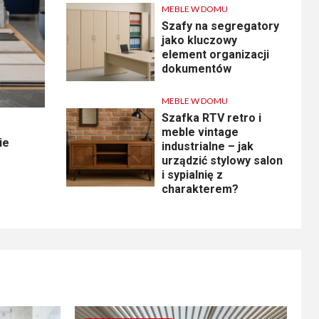
MEBLE W DOMU
Szafy na segregatory
jako kluczowy
element organizacji
dokumentów
MEBLE W DOMU
Szafka RTV retro i
meble vintage
ie
industrialne – jak
urządzić stylowy salon
i sypialnię z
charakterem?