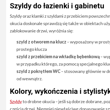
Szyldy do łazienki i gabinetu
Szyldy oraz klamki z szyldami z przebiciem powszech
okucia doskonale sprawdzą się także w obiektach uży
zablokowanie drzwi, wyróżnia się:
szyld z otworem na klucz
– wyposażony w prosty
prostego klucza
szyld z przebiciem na wkładkę bębenkową
– wy
w przypadku którego, za pomocą specjalnego klu
szyld z pokrętłem WC
– stosowany głównie w drz
od wewnątrz.
Kolory, wykończenia i stylist
Szyldy
to drobne okucia – jeśli są dobrze dobrane, poz
częścią drzwi. Niemniej niewłaściwe dopasowanie sz