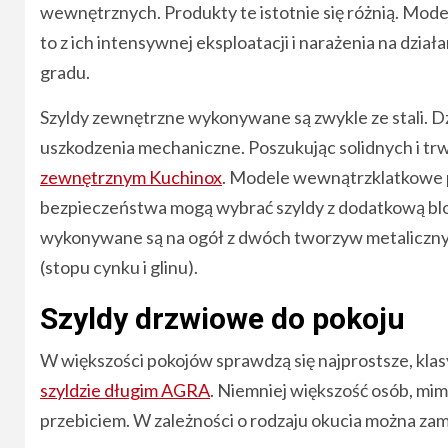
wewnętrznych. Produkty te istotnie się różnią. Mode
to z ich intensywnej eksploatacji i narażenia na dzia
gradu.
Szyldy zewnętrzne wykonywane są zwykle ze stali. Dz
uszkodzenia mechaniczne. Poszukując solidnych i trw
zewnętrznym Kuchinox
. Modele wewnątrzklatkowe p
bezpieczeństwa mogą wybrać szyldy z dodatkową blo
wykonywane są na ogół z dwóch tworzyw metalicznyc
(stopu cynku i glinu).
Szyldy drzwiowe do pokoju
W większości pokojów sprawdzą się najprostsze, klas
szyldzie długim AGRA
. Niemniej większość osób, mim
przebiciem. W zależności o rodzaju okucia można zamk