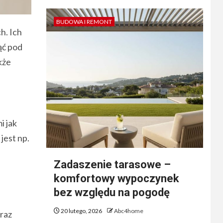
BUDOWA I REMONT
h. Ich
ąć pod
kże
i jak
jest np.
Zadaszenie tarasowe –
komfortowy wypoczynek
bez względu na pogodę
20 lutego, 2026
Abc4home
oraz