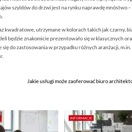
dzajów szyldów do drzwi jest na rynku naprawdę mnóstwo –
b.
 kwadratowe, utrzymane w kolorach takich jak czarny, bia
modeli będzie znakomicie prezentowało się w klasycznych or
się do zastosowania w przypadku różnych aranżacji, m.in.
r.
Jakie usługi może zaoferować biuro architekt
INFORMACJE