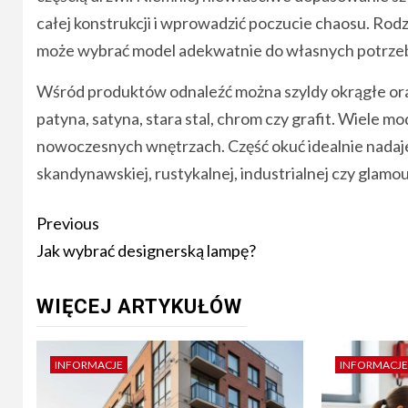
całej konstrukcji i wprowadzić poczucie chaosu. Ro
może wybrać model adekwatnie do własnych potrze
Wśród produktów odnaleźć można szyldy okrągłe oraz
patyna, satyna, stara stal, chrom czy grafit. Wiele 
nowoczesnych wnętrzach. Część okuć idealnie nadaje 
skandynawskiej, rustykalnej, industrialnej czy glamou
Post
Previous
navigation
Jak wybrać designerską lampę?
WIĘCEJ ARTYKUŁÓW
INFORMACJE
INFORMACJE