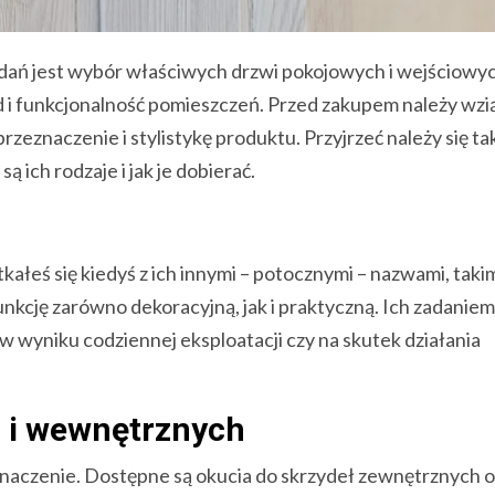
dań jest wybór właściwych drzwi pokojowych i wejściowyc
i funkcjonalność pomieszczeń. Przed zakupem należy wzi
rzeznaczenie i stylistykę produktu. Przyjrzeć należy się ta
ą ich rodzaje i jak je dobierać.
ałeś się kiedyś z ich innymi – potocznymi – nazwami, takim
 funkcję zarówno dekoracyjną, jak i praktyczną. Ich zadaniem 
 wyniku codziennej eksploatacji czy na skutek działania
h i wewnętrznych
rzeznaczenie. Dostępne są okucia do skrzydeł zewnętrznych 