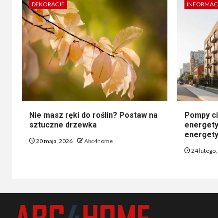
DEKORACJE
INFORMAC
Nie masz ręki do roślin? Postaw na
Pompy ci
sztuczne drzewka
energety
energety
20 maja, 2026
Abc4home
24 lutego