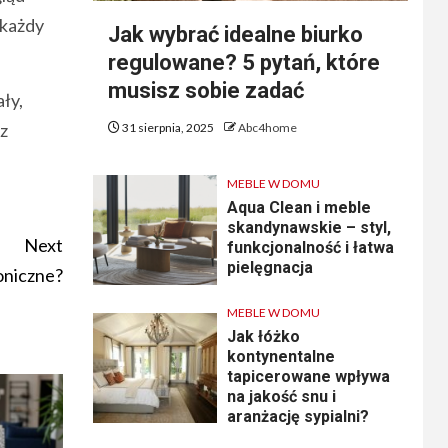
 każdy
Jak wybrać idealne biurko
regulowane? 5 pytań, które
musisz sobie zadać
ły,
az
31 sierpnia, 2025
Abc4home
MEBLE W DOMU
Aqua Clean i meble
skandynawskie – styl,
Next
funkcjonalność i łatwa
pielęgnacja
oniczne?
MEBLE W DOMU
Jak łóżko
kontynentalne
tapicerowane wpływa
na jakość snu i
aranżację sypialni?