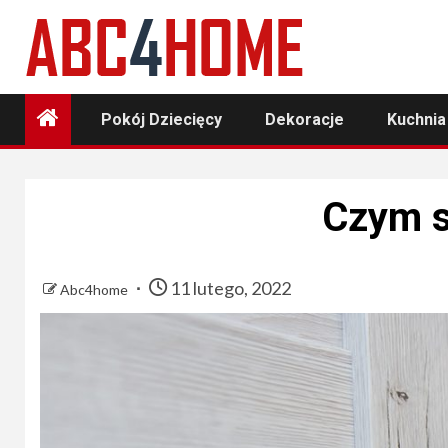
Skip
to
content
Pokój Dziecięcy
Dekoracje
Kuchnia
Czym są
11 lutego, 2022
Abc4home