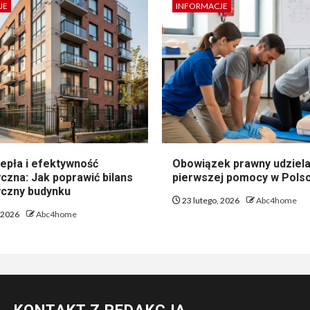
JE
INFORMACJE
epła i efektywność
Obowiązek prawny udziela
czna: Jak poprawić bilans
pierwszej pomocy w Pols
czny budynku
23 lutego, 2026
Abc4home
, 2026
Abc4home