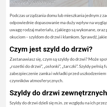
Podczas urządzania domu lub mieszkania jednym z za
odpowiednie dopasowanie ma duży wpływ na wygląd 
uwagę rodzaj materiału, z jakiego są wykonane, oraz p
okuciom – szyldom do drzwi i klamkom. Sprawdź, jakie s
Czym jest szyld do drzwi?
Zastanawiasz się, czym są szyldy do drzwi? Może spotk
„rozetki do drzwi”, „osłonki”, „tarczki”. Szyldy pełnią
zabezpieczenie zamka i wkładki przed uszkodzeniem w
czynników atmosferycznych.
Szyldy do drzwi zewnętrznyc
Szyldy do drzwi dzieli się m.in. ze względu na ich p