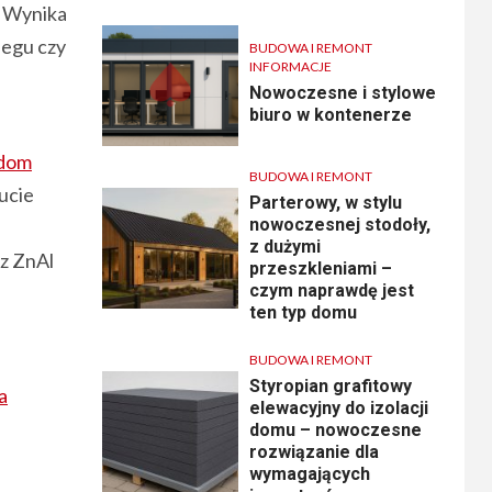
. Wynika
iegu czy
BUDOWA I REMONT
INFORMACJE
Nowoczesne i stylowe
biuro w kontenerze
ldom
BUDOWA I REMONT
ucie
Parterowy, w stylu
nowoczesnej stodoły,
z dużymi
z ZnAl
przeszkleniami –
czym naprawdę jest
ten typ domu
BUDOWA I REMONT
Styropian grafitowy
a
elewacyjny do izolacji
domu – nowoczesne
rozwiązanie dla
wymagających