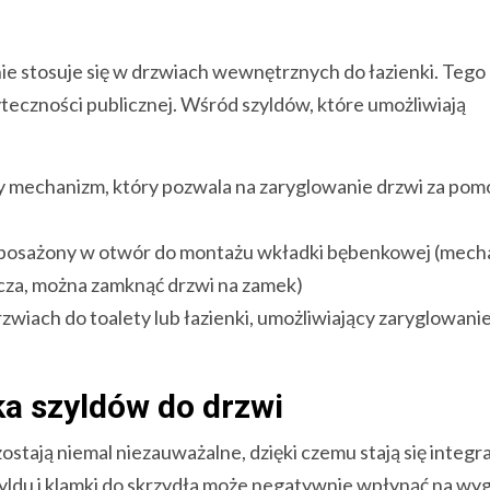
nie stosuje się w drzwiach wewnętrznych do łazienki. Tego
teczności publicznej. Wśród szyldów, które umożliwiają
 mechanizm, który pozwala na zaryglowanie drzwi za pom
posażony w otwór do montażu wkładki bębenkowej (mech
cza, można zamknąć drzwi na zamek)
wiach do toalety lub łazienki, umożliwiający zaryglowani
yka szyldów do drzwi
ostają niemal niezauważalne, dzięki czemu stają się integr
yldu i klamki do skrzydła może negatywnie wpłynąć na wy