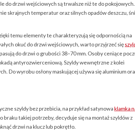
le do drzwi wejściowych są trwalsze niż te do pokojowych
łanie skrajnych temperatur oraz silnych opadów deszczu, śn
ięki temu elementy te charakteryzują się odpornością na
ałych okuć do drzwi wejściowych, warto przyjrzeć się
szy
asują do drzwi o grubości 38–70 mm. Osoby ceniące pocz
kadą antyrozwierceniową. Szyldy wewnętrzne z kolei
h. Do wyrobu osłony maskującej używa się aluminium ora
yczne szyldy bez przebicia, na przykład satynowa
klamka n
o braku takiej potrzeby, decyduje się na montaż szyldów z
nąć drzwi na klucz lub pokrętło.