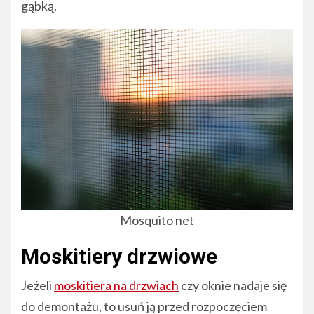
gąbką.
Mosquito net
Moskitiery drzwiowe
Jeżeli
moskitiera na drzwiach
czy oknie nadaje się
do demontażu, to usuń ją przed rozpoczęciem