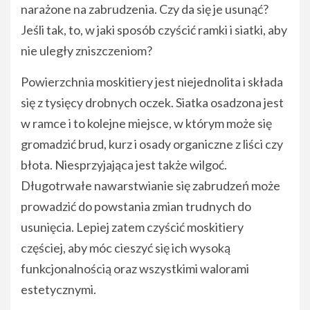
narażone na zabrudzenia. Czy da się je usunąć?
Jeśli tak, to, w jaki sposób czyścić ramki i siatki, aby
nie uległy zniszczeniom?
Powierzchnia moskitiery jest niejednolita i składa
się z tysięcy drobnych oczek. Siatka osadzona jest
w ramce i to kolejne miejsce, w którym może się
gromadzić brud, kurz i osady organiczne z liści czy
błota. Niesprzyjająca jest także wilgoć.
Długotrwałe nawarstwianie się zabrudzeń może
prowadzić do powstania zmian trudnych do
usunięcia. Lepiej zatem czyścić moskitiery
częściej, aby móc cieszyć się ich wysoką
funkcjonalnością oraz wszystkimi walorami
estetycznymi.