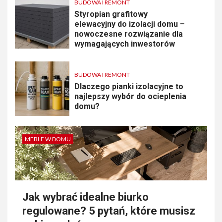
BUDOWA I REMONT
Styropian grafitowy
elewacyjny do izolacji domu –
nowoczesne rozwiązanie dla
wymagających inwestorów
BUDOWA I REMONT
Dlaczego pianki izolacyjne to
najlepszy wybór do ocieplenia
domu?
MEBLE W DOMU
Jak wybrać idealne biurko
regulowane? 5 pytań, które musisz