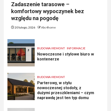
Zadaszenie tarasowe –
komfortowy wypoczynek bez
względu na pogodę
20 lutego, 2026
Abc4home
BUDOWA I REMONT
INFORMACJE
Nowoczesne i stylowe biuro w
kontenerze
BUDOWA I REMONT
Parterowy, w stylu
nowoczesnej stodoły, z
dużymi przeszkleniami – czym
naprawdę jest ten typ domu