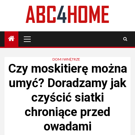
Skip
to
content
Primary
Menu
DOM I WNĘTRZE
Czy moskitierę można
umyć? Doradzamy jak
czyścić siatki
chroniące przed
owadami