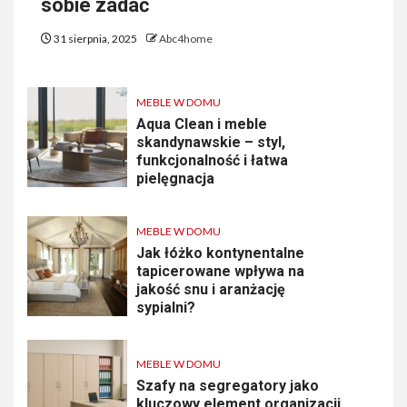
sobie zadać
31 sierpnia, 2025
Abc4home
MEBLE W DOMU
Aqua Clean i meble
skandynawskie – styl,
funkcjonalność i łatwa
pielęgnacja
MEBLE W DOMU
Jak łóżko kontynentalne
tapicerowane wpływa na
jakość snu i aranżację
sypialni?
MEBLE W DOMU
Szafy na segregatory jako
kluczowy element organizacji