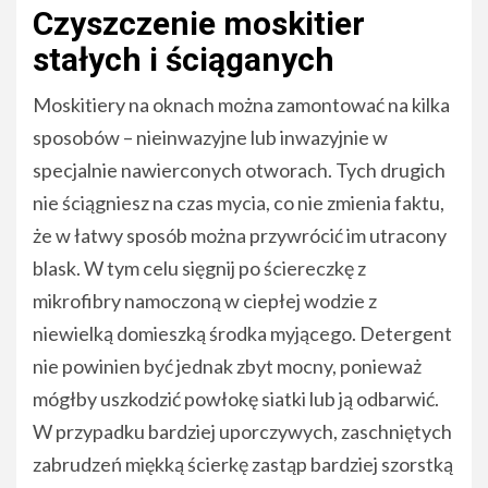
Czyszczenie moskitier
stałych i ściąganych
Moskitiery na oknach można zamontować na kilka
sposobów – nieinwazyjne lub inwazyjnie w
specjalnie nawierconych otworach. Tych drugich
nie ściągniesz na czas mycia, co nie zmienia faktu,
że w łatwy sposób można przywrócić im utracony
blask. W tym celu sięgnij po ściereczkę z
mikrofibry namoczoną w ciepłej wodzie z
niewielką domieszką środka myjącego. Detergent
nie powinien być jednak zbyt mocny, ponieważ
mógłby uszkodzić powłokę siatki lub ją odbarwić.
W przypadku bardziej uporczywych, zaschniętych
zabrudzeń miękką ścierkę zastąp bardziej szorstką