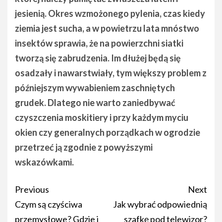
jesienią. Okres wzmożonego pylenia, czas kiedy
ziemia jest sucha, a w powietrzu lata mnóstwo
insektów sprawia, że na powierzchni siatki
tworzą się zabrudzenia. Im dłużej będą się
osadzały i nawarstwiały, tym większy problem z
późniejszym wywabieniem zaschniętych
grudek. Dlatego nie warto zaniedbywać
czyszczenia moskitiery i przy każdym myciu
okien czy generalnych porządkach w ogrodzie
przetrzeć ją zgodnie z powyższymi
wskazówkami.
Post
Previous
Next
navigation
Czym są czyściwa
Jak wybrać odpowiednią
przemysłowe? Gdzie i
szafkę pod telewizor?