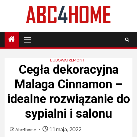
Skip
to
content
Primary
Menu
BUDOWA I REMONT
Cegła dekoracyjna
Malaga Cinnamon –
idealne rozwiązanie do
sypialni i salonu
11 maja, 2022
Abc4home