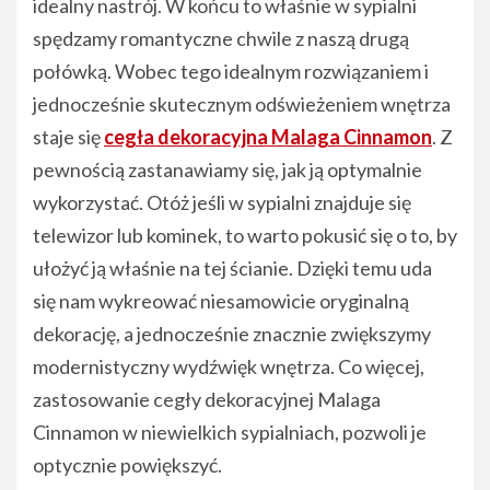
idealny nastrój. W końcu to właśnie w sypialni
spędzamy romantyczne chwile z naszą drugą
połówką. Wobec tego idealnym rozwiązaniem i
jednocześnie skutecznym odświeżeniem wnętrza
staje się
cegła dekoracyjna Malaga Cinnamon
. Z
pewnością zastanawiamy się, jak ją optymalnie
wykorzystać. Otóż jeśli w sypialni znajduje się
telewizor lub kominek, to warto pokusić się o to, by
ułożyć ją właśnie na tej ścianie. Dzięki temu uda
się nam wykreować niesamowicie oryginalną
dekorację, a jednocześnie znacznie zwiększymy
modernistyczny wydźwięk wnętrza. Co więcej,
zastosowanie cegły dekoracyjnej Malaga
Cinnamon w niewielkich sypialniach, pozwoli je
optycznie powiększyć.