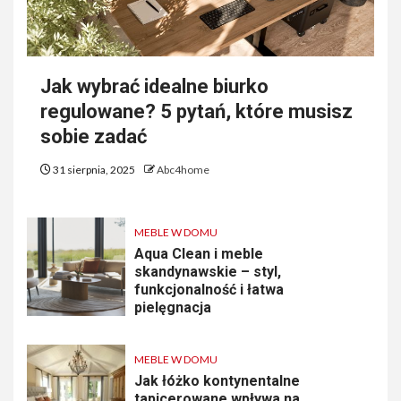
Jak wybrać idealne biurko
regulowane? 5 pytań, które musisz
sobie zadać
31 sierpnia, 2025
Abc4home
MEBLE W DOMU
Aqua Clean i meble
skandynawskie – styl,
funkcjonalność i łatwa
pielęgnacja
MEBLE W DOMU
Jak łóżko kontynentalne
tapicerowane wpływa na