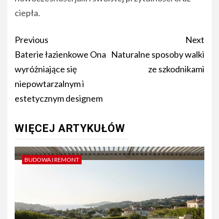
ciepła.
Post
Previous
Next
navigation
Baterie łazienkowe Ona
Naturalne sposoby walki
wyróżniające się
ze szkodnikami
niepowtarzalnym i
estetycznym designem
WIĘCEJ ARTYKUŁÓW
BUDOWA I REMONT