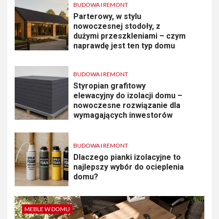
BUDOWA I REMONT
Parterowy, w stylu
nowoczesnej stodoły, z
dużymi przeszkleniami – czym
naprawdę jest ten typ domu
BUDOWA I REMONT
Styropian grafitowy
elewacyjny do izolacji domu –
nowoczesne rozwiązanie dla
wymagających inwestorów
BUDOWA I REMONT
Dlaczego pianki izolacyjne to
najlepszy wybór do ocieplenia
domu?
MEBLE W DOMU