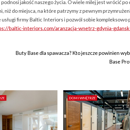
odnosi jakość naszego życia. O wiele milej jest wrócić po
ni, niż do miejsca, na które patrzymy z pewnym przymruże
 usługi firmy Baltic Interiors i pozwól sobie kompleksowo
ps://baltic-interiors.com/aranzacja-wnetrz-gdynia-gdansk
Buty Base dla spawacza? Kto jeszcze powinien wyb
Base Pro
RZE
DOM I WNĘTRZE