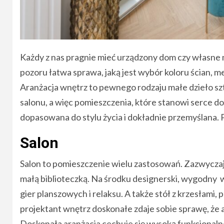
Każdy z nas pragnie mieć urządzony dom czy własne
pozoru łatwa sprawa, jaką jest wybór koloru ścian, me
Aranżacja wnętrz to pewnego rodzaju małe dzieło szt
salonu, a więc pomieszczenia, które stanowi serce 
dopasowana do stylu życia i dokładnie przemyślana. 
Salon
Salon to pomieszczenie wielu zastosowań. Zazwyczaj
małą biblioteczką. Na środku designerski, wygodny 
gier planszowych i relaksu. A także stół z krzesłami,
projektant wnętrz doskonałe zdaje sobie sprawę, że a
Doskonała aranżacja cechuje się wysoką funkcjonalno