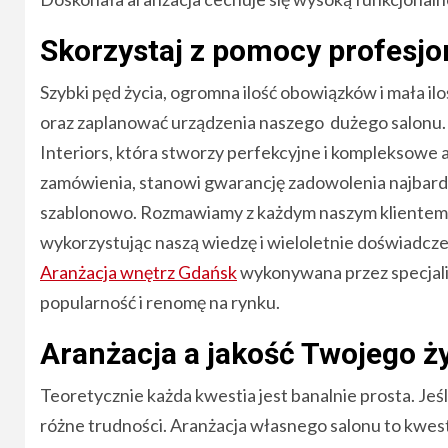
Skorzystaj z pomocy profesjo
Szybki pęd życia, ogromna ilość obowiązków i mała 
oraz zaplanować urządzenia naszego dużego salonu. D
Interiors, która stworzy perfekcyjne i kompleksowe
zamówienia, stanowi gwarancję zadowolenia najbardz
szablonowo. Rozmawiamy z każdym naszym klientem, 
wykorzystując naszą wiedzę i wieloletnie doświadcze
Aranżacja wnętrz Gdańsk
wykonywana przez specjalist
popularność i renomę na rynku.
Aranżacja a jakość Twojego ż
Teoretycznie każda kwestia jest banalnie prosta. Jeś
różne trudności. Aranżacja własnego salonu to kwesti