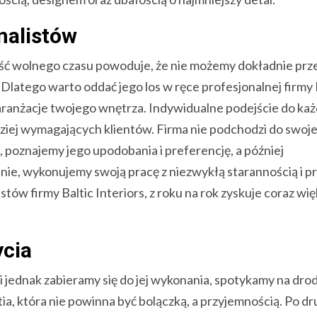
nalistów
ilość wolnego czasu powoduje, że nie możemy dokładnie pr
latego warto oddać jego los w ręce profesjonalnej firmy 
 aranżacje twojego wnętrza. Indywidualne podejście do ka
iej wymagających klientów. Firma nie podchodzi do swoje
poznajemy jego upodobania i preferencję, a później
nie, wykonujemy swoją pracę z niezwykłą starannością i pr
ów firmy Baltic Interiors, z roku na rok zyskuje coraz wi
ycia
li jednak zabieramy się do jej wykonania, spotykamy na dro
a, która nie powinna być bolączką, a przyjemnością. Po dr