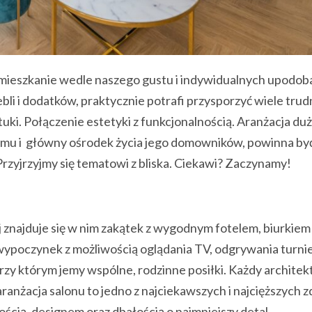
 mieszkanie wedle naszego gustu i indywidualnych upodob
bli i dodatków, praktycznie potrafi przysporzyć wiele trud
uki. Połączenie estetyki z funkcjonalnością. Aranżacja du
domu i główny ośrodek życia jego domowników, powinna by
Przyjrzyjmy się tematowi z bliska. Ciekawi? Zaczynamy!
 znajduje się w nim zakątek z wygodnym fotelem, biurkiem
wypoczynek z możliwością oglądania TV, odgrywania turni
 przy którym jemy wspólne, rodzinne posiłki. Każdy architek
ranżacja salonu to jedno z najciekawszych i najcięższych z
ścią, designem oraz dbałością o najmniejszy detal.