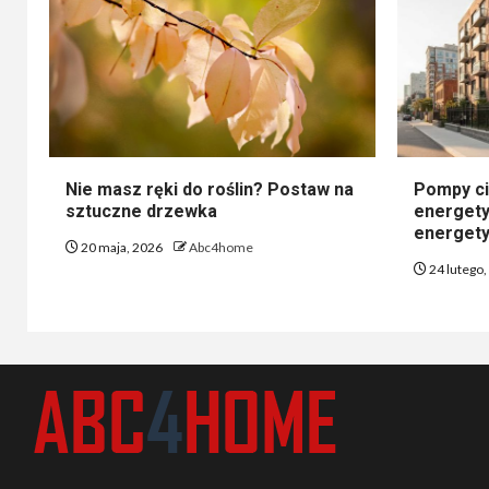
Nie masz ręki do roślin? Postaw na
Pompy ci
sztuczne drzewka
energety
energety
20 maja, 2026
Abc4home
24 lutego