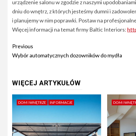
urządzenie salonu w zgodzie z naszymi upodobaniami p
dniu do wnętrz, z których jesteśmy dumni i zadowole
i planujemy w nim poprawki. Postaw na profesjonalne
Więcej informacji na temat firmy Baltic Interiors:
htt
Post
Previous
navigation
Wybór automatycznych dozowników do mydła
WIĘCEJ ARTYKUŁÓW
DOM I WNĘTRZE
INFORMACJE
DOM I WNĘT