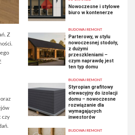
Nowoczesne i stylowe
biuro w kontenerze
BUDOWA I REMONT
ań. Z
Parterowy, w stylu
nowoczesnej stodoły,
ności.
z dużymi
żego
przeszkleniami –
czym naprawdę jest
ć
ten typ domu
BUDOWA I REMONT
Styropian grafitowy
elewacyjny do izolacji
 oraz
domu – nowoczesne
rozwiązanie dla
ejów
wymagających
t czy
inwestorów
dań.
BUDOWA I REMONT