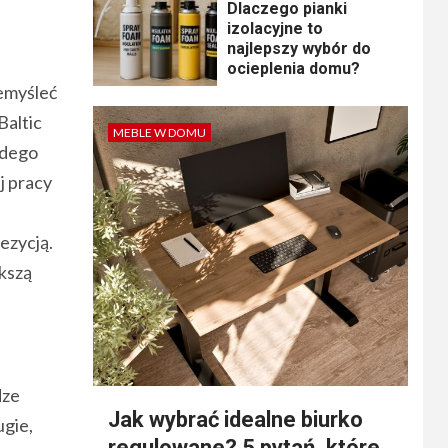
Dlaczego pianki
izolacyjne to
najlepszy wybór do
ocieplenia domu?
zemyśleć
Baltic
MEBLE W DOMU
żdego
j pracy
ezycją.
ększą
dze
Jak wybrać idealne biurko
ugie,
regulowane? 5 pytań, które