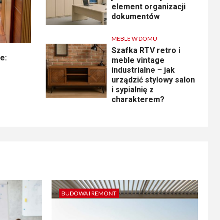
element organizacji
dokumentów
MEBLE W DOMU
Szafka RTV retro i
e:
meble vintage
industrialne – jak
urządzić stylowy salon
i sypialnię z
charakterem?
BUDOWA I REMONT