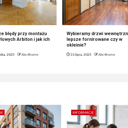
ze błędy przy montażu
Wybieramy drzwi wewnętrzn
lowych Arbiton i jak ich
lepsze fornirowane czy w
okleinie?
nika, 2025
Abc4home
31 lipca, 2025
Abc4home
JE
INFORMACJE