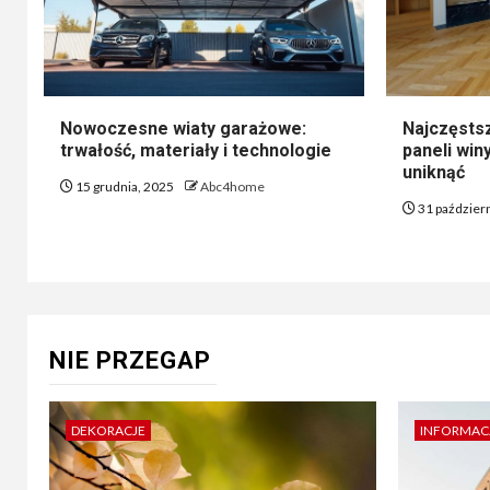
Nowoczesne wiaty garażowe:
Najczęsts
trwałość, materiały i technologie
paneli winy
uniknąć
15 grudnia, 2025
Abc4home
31 paździer
NIE PRZEGAP
DEKORACJE
INFORMAC