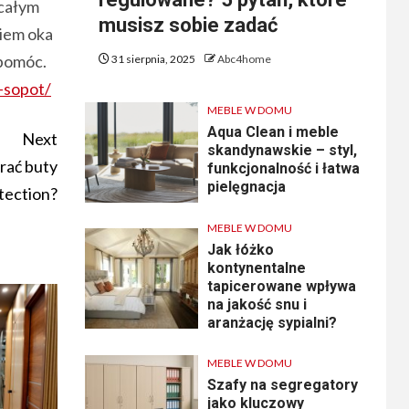
 całym
musisz sobie zadać
niem oka
 pomóc.
31 sierpnia, 2025
Abc4home
-sopot/
MEBLE W DOMU
Aqua Clean i meble
Next
skandynawskie – styl,
rać buty
funkcjonalność i łatwa
pielęgnacja
tection?
MEBLE W DOMU
Jak łóżko
kontynentalne
tapicerowane wpływa
na jakość snu i
aranżację sypialni?
MEBLE W DOMU
Szafy na segregatory
jako kluczowy