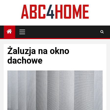
Skip
to
content
Primary
Menu
Żaluzja na okno
dachowe