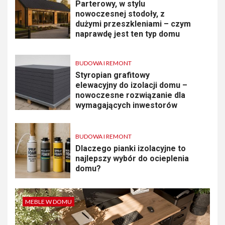
Parterowy, w stylu
nowoczesnej stodoły, z
dużymi przeszkleniami – czym
naprawdę jest ten typ domu
BUDOWA I REMONT
Styropian grafitowy
elewacyjny do izolacji domu –
nowoczesne rozwiązanie dla
wymagających inwestorów
BUDOWA I REMONT
Dlaczego pianki izolacyjne to
najlepszy wybór do ocieplenia
domu?
MEBLE W DOMU