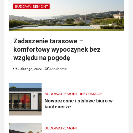
BUDOWA I REMONT
Zadaszenie tarasowe –
komfortowy wypoczynek bez
względu na pogodę
20 lutego, 2026
Abc4home
BUDOWA I REMONT
INFORMACJE
Nowoczesne i stylowe biuro w
kontenerze
BUDOWA I REMONT