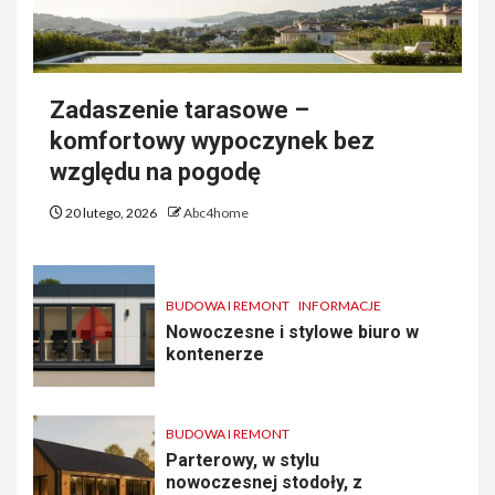
Zadaszenie tarasowe –
komfortowy wypoczynek bez
względu na pogodę
20 lutego, 2026
Abc4home
BUDOWA I REMONT
INFORMACJE
Nowoczesne i stylowe biuro w
kontenerze
BUDOWA I REMONT
Parterowy, w stylu
nowoczesnej stodoły, z