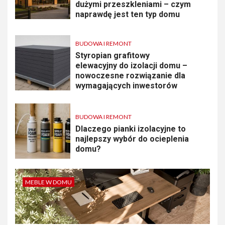
dużymi przeszkleniami – czym
naprawdę jest ten typ domu
BUDOWA I REMONT
Styropian grafitowy
elewacyjny do izolacji domu –
nowoczesne rozwiązanie dla
wymagających inwestorów
BUDOWA I REMONT
Dlaczego pianki izolacyjne to
najlepszy wybór do ocieplenia
domu?
MEBLE W DOMU