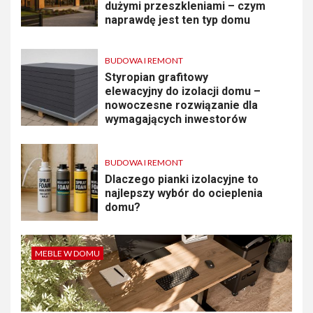
dużymi przeszkleniami – czym
naprawdę jest ten typ domu
BUDOWA I REMONT
Styropian grafitowy
elewacyjny do izolacji domu –
nowoczesne rozwiązanie dla
wymagających inwestorów
BUDOWA I REMONT
Dlaczego pianki izolacyjne to
najlepszy wybór do ocieplenia
domu?
MEBLE W DOMU