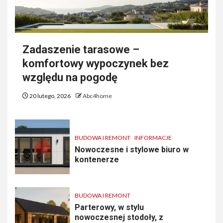
Zadaszenie tarasowe –
komfortowy wypoczynek bez
względu na pogodę
20 lutego, 2026
Abc4home
BUDOWA I REMONT
INFORMACJE
Nowoczesne i stylowe biuro w
kontenerze
BUDOWA I REMONT
Parterowy, w stylu
nowoczesnej stodoły, z