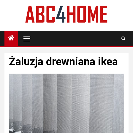
Skip
to
content
Primary
Menu
Żaluzja drewniana ikea