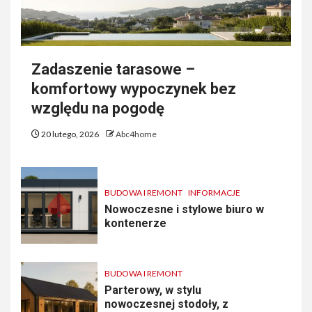
Zadaszenie tarasowe –
komfortowy wypoczynek bez
względu na pogodę
20 lutego, 2026
Abc4home
BUDOWA I REMONT
INFORMACJE
Nowoczesne i stylowe biuro w
kontenerze
BUDOWA I REMONT
Parterowy, w stylu
nowoczesnej stodoły, z