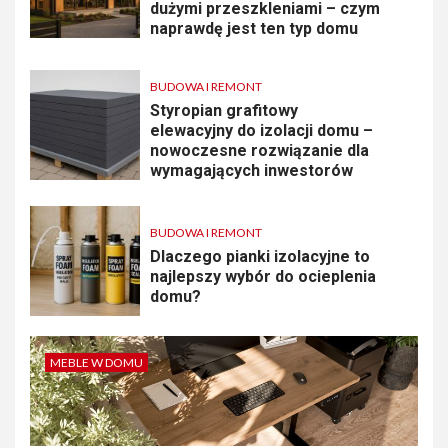
dużymi przeszkleniami – czym
naprawdę jest ten typ domu
BUDOWA I REMONT
Styropian grafitowy
elewacyjny do izolacji domu –
nowoczesne rozwiązanie dla
wymagających inwestorów
BUDOWA I REMONT
Dlaczego pianki izolacyjne to
najlepszy wybór do ocieplenia
domu?
MEBLE W DOMU