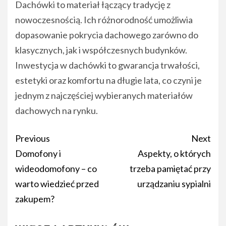
Dachówki to materiał łączący tradycję z
nowoczesnością. Ich różnorodność umożliwia
dopasowanie pokrycia dachowego zarówno do
klasycznych, jak i współczesnych budynków.
Inwestycja w dachówki to gwarancja trwałości,
estetyki oraz komfortu na długie lata, co czyni je
jednym z najczęściej wybieranych materiałów
dachowych na rynku.
Post
Previous
Next
navigation
Domofony i
Aspekty, o których
wideodomofony – co
trzeba pamiętać przy
warto wiedzieć przed
urządzaniu sypialni
zakupem?