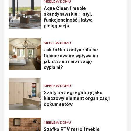
MEBLE W DOMU
Aqua Clean i meble
skandynawskie – styl,
funkcjonalność i łatwa
pielęgnacja
MEBLE W DOMU
Jak łóżko kontynentalne
tapicerowane wpływa na
jakość snu i aranżację
sypialni?
MEBLE W DOMU
Szafy na segregatory jako
kluczowy element organizacji
dokumentów
MEBLE W DOMU
Szafka RTV retro i meble