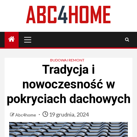
Skip
to
content
Primary
Menu
BUDOWA I REMONT
Tradycja i
nowoczesność w
pokryciach dachowych
19 grudnia, 2024
Abc4home