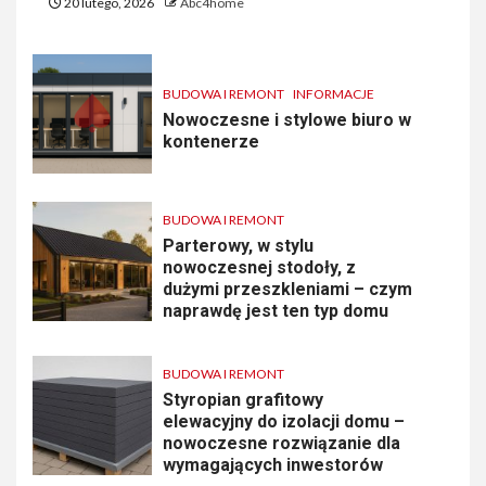
20 lutego, 2026
Abc4home
BUDOWA I REMONT
INFORMACJE
Nowoczesne i stylowe biuro w
kontenerze
BUDOWA I REMONT
Parterowy, w stylu
nowoczesnej stodoły, z
dużymi przeszkleniami – czym
naprawdę jest ten typ domu
BUDOWA I REMONT
Styropian grafitowy
elewacyjny do izolacji domu –
nowoczesne rozwiązanie dla
wymagających inwestorów