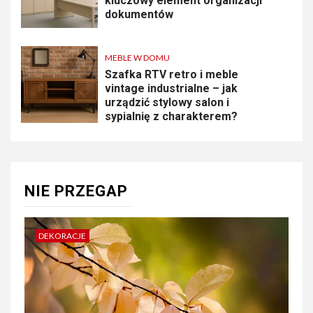
kluczowy element organizacji
dokumentów
MEBLE W DOMU
Szafka RTV retro i meble
vintage industrialne – jak
urządzić stylowy salon i
sypialnię z charakterem?
NIE PRZEGAP
DEKORACJE