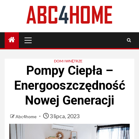
Skip
to
content
Primary
Menu
DOM I WNĘTRZE
Pompy Ciepła –
Energooszczędność
Nowej Generacji
3 lipca, 2023
Abc4home