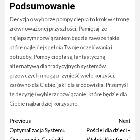
Podsumowanie
Decyzja o wyborze pompy ciepła to krok w stronę
zrównoważonej przyszłości. Pamiętaj, że
najlepszym rozwiązaniem będzie zawsze takie,
które najlepiej spełnia Twoje oczekiwania i
potrzeby. Pompy ciepła są fantastyczną
alternatywą dla tradycyjnych systemów
grzewczych i mogą przynieść wiele korzyści,
zarówno dla Ciebie, jak i dla środowiska. Przemyśl
tę decyzję i wybierz rozwiązanie, które będzie dla
Ciebie najbardziej korzystne.
Post
Previous
Next
navigation
Optymalizacja Systemu
Pościel dla dzieci –
Ogrzewania: Grzejniki
Wybór Komfortu i