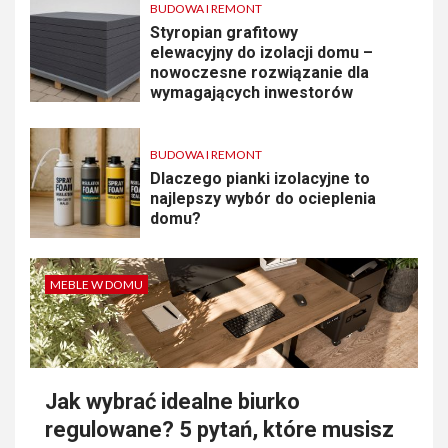
BUDOWA I REMONT
Styropian grafitowy
elewacyjny do izolacji domu –
nowoczesne rozwiązanie dla
wymagających inwestorów
BUDOWA I REMONT
Dlaczego pianki izolacyjne to
najlepszy wybór do ocieplenia
domu?
MEBLE W DOMU
Jak wybrać idealne biurko
regulowane? 5 pytań, które musisz