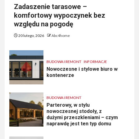
Zadaszenie tarasowe –
komfortowy wypoczynek bez
względu na pogodę
20 lutego, 2026
Abc4home
BUDOWA I REMONT
INFORMACJE
Nowoczesne i stylowe biuro w
kontenerze
BUDOWA I REMONT
Parterowy, w stylu
nowoczesnej stodoły, z
dużymi przeszkleniami – czym
naprawdę jest ten typ domu