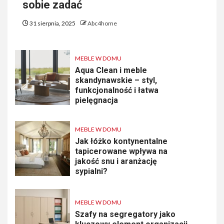
sobie zadać
31 sierpnia, 2025
Abc4home
MEBLE W DOMU
Aqua Clean i meble
skandynawskie – styl,
funkcjonalność i łatwa
pielęgnacja
MEBLE W DOMU
Jak łóżko kontynentalne
tapicerowane wpływa na
jakość snu i aranżację
sypialni?
MEBLE W DOMU
Szafy na segregatory jako