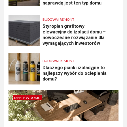
naprawdę jest ten typ domu
BUDOWA I REMONT
Styropian grafitowy
elewacyjny do izolacji domu –
nowoczesne rozwiązanie dla
wymagających inwestorów
BUDOWA I REMONT
Dlaczego pianki izolacyjne to
najlepszy wybór do ocieplenia
domu?
MEBLE W DOMU