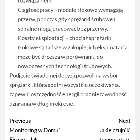
rozwiązaniem.
Ciągłość pracy – modele tłokowe wymagają
przerw, podczas gdy sprężarki śrubowe i
spiralne mogą pracować bez przerwy.
Koszty eksploatacji – chociaż sprężarki
tłokowe są tańsze w zakupie, ich eksploatacja
może być droższa w porównaniu do
nowoczesnych technologii śrubowych.
Podjęcie świadomej decyzji pozwoli na wybór
sprężarki, która spełni wszystkie oczekiwania,
zapewni oszczędność energii oraz niezawodność
działania w długim okresie.
Post
Previous
Next
navigation
Monitoring w Domu i
Jakie czujniki
Firmie – Jak
temperatury