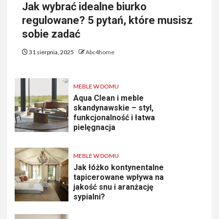
Jak wybrać idealne biurko
regulowane? 5 pytań, które musisz
sobie zadać
31 sierpnia, 2025
Abc4home
MEBLE W DOMU
Aqua Clean i meble
skandynawskie – styl,
funkcjonalność i łatwa
pielęgnacja
MEBLE W DOMU
Jak łóżko kontynentalne
tapicerowane wpływa na
jakość snu i aranżację
sypialni?