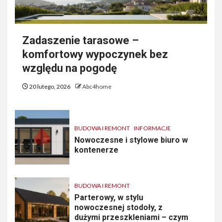
Zadaszenie tarasowe –
komfortowy wypoczynek bez
względu na pogodę
20 lutego, 2026
Abc4home
BUDOWA I REMONT
INFORMACJE
Nowoczesne i stylowe biuro w
kontenerze
BUDOWA I REMONT
Parterowy, w stylu
nowoczesnej stodoły, z
dużymi przeszkleniami – czym