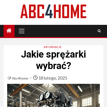
Skip
to
content
Primary
Menu
INFORMACJE
Jakie sprężarki
wybrać?
18 lutego, 2025
Abc4home