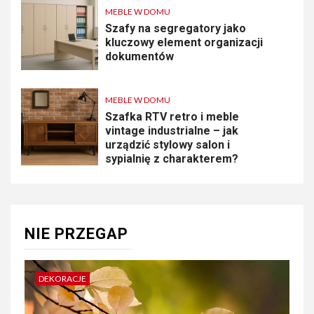
MEBLE W DOMU
Szafy na segregatory jako
kluczowy element organizacji
dokumentów
MEBLE W DOMU
Szafka RTV retro i meble
vintage industrialne – jak
urządzić stylowy salon i
sypialnię z charakterem?
NIE PRZEGAP
DEKORACJE