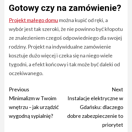
Gotowy czy na zamówienie?
Projekt małego domu
można kupić od ręki, a
wybór jest tak szeroki, że nie powinno być kłopotu
ze znalezieniem czegoś odpowiedniego dla swojej
rodziny. Projekt na indywidualne zamówienie
kosztuje dużo więcej i czeka się na niego wiele
tygodni, a efekt końcowy i tak może być daleki od
oczekiwanego.
Post
Previous
Next
navigation
Minimalizm w Twoim
Instalacje elektryczne w
wnętrzu – jak urządzić
Gdańsku: dlaczego
wygodną sypialnię?
dobre zabezpieczenie to
priorytet