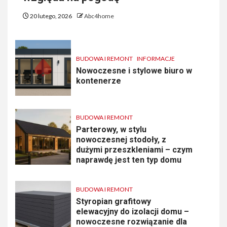
20 lutego, 2026
Abc4home
BUDOWA I REMONT
INFORMACJE
Nowoczesne i stylowe biuro w
kontenerze
BUDOWA I REMONT
Parterowy, w stylu
nowoczesnej stodoły, z
dużymi przeszkleniami – czym
naprawdę jest ten typ domu
BUDOWA I REMONT
Styropian grafitowy
elewacyjny do izolacji domu –
nowoczesne rozwiązanie dla