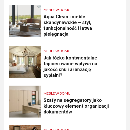
MEBLE W DOMU
Aqua Clean i meble
skandynawskie – styl,
funkcjonalność i łatwa
pielęgnacja
MEBLE W DOMU
Jak łóżko kontynentalne
tapicerowane wpływa na
jakość snu i aranżację
sypialni?
MEBLE W DOMU
Szafy na segregatory jako
kluczowy element organizacji
dokumentów
MEBLE W DOMU