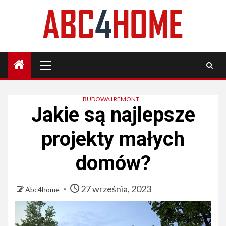
Skip
to
content
Primary
Menu
BUDOWA I REMONT
Jakie są najlepsze
projekty małych
domów?
27 września, 2023
Abc4home