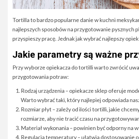
Tortilla to bardzo popularne danie w kuchni meksykań
najlepszych sposobów na przygotowanie pysznych plac
przyspieszy pracę. Jednak jak wybrać najlepszy opiek
Jakie parametry są ważne przy
Przy wyborze opiekacza do tortilli warto zwrócić uw
przygotowania potraw:
Rodzaj urządzenia – opiekacze sklep oferuje mode
Warto wybrać taki, który najlepiej odpowiada na
Rozmiar płyt – zależy od ilości tortilli, jakie c
rozmiarze, aby nie tracić czasu na przygotowywa
Materiał wykonania – powinien być odporny na wy
Regulacja temperatury – ułatwia dostosowanie op