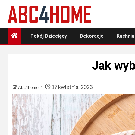
Skip
to
content
Pokój Dziecięcy
Dekoracje
Kuchnia
Jak wybr
17 kwietnia, 2023
Abc4home