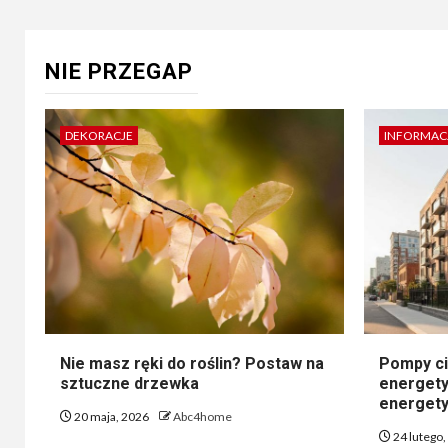
NIE PRZEGAP
DEKORACJE
INFORMAC
Nie masz ręki do roślin? Postaw na
Pompy ci
sztuczne drzewka
energety
energety
20 maja, 2026
Abc4home
24 lutego