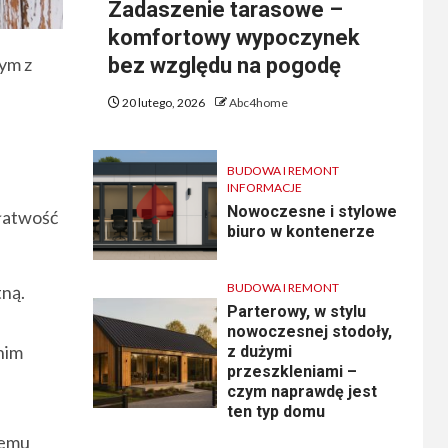
Zadaszenie tarasowe –
komfortowy wypoczynek
nym z
bez względu na pogodę
20 lutego, 2026
Abc4home
BUDOWA I REMONT
INFORMACJE
Nowoczesne i stylowe
 łatwość
biuro w kontenerze
BUDOWA I REMONT
tną.
Parterowy, w stylu
nowoczesnej stodoły,
nim
z dużymi
przeszkleniami –
czym naprawdę jest
ten typ domu
zemu