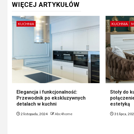
WIĘCEJ ARTYKUŁÓW
KUCHNIA
KUCHNIA
M
Elegancja i funkcjonalność:
Stoły do ku
Przewodnik po ekskluzywnych
połączenie
detalach w kuchni
estetyką
2 listopada, 2024
Abc4home
31 lipca, 20