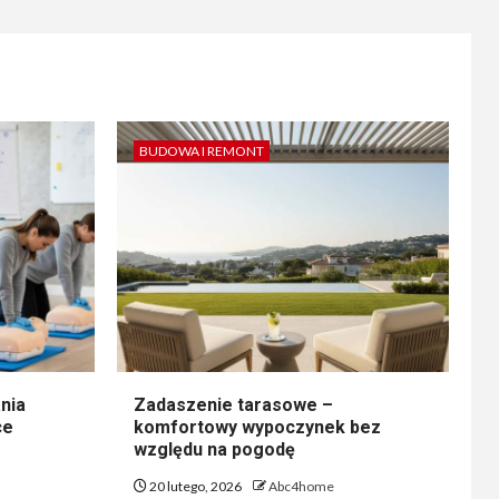
BUDOWA I REMONT
nia
Zadaszenie tarasowe –
ce
komfortowy wypoczynek bez
względu na pogodę
20 lutego, 2026
Abc4home