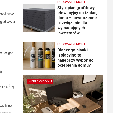
BUDOWA I REMONT
Styropian grafitowy
elewacyjny do izolacji
 potraw.
domu – nowoczesne
i gotowa
rozwiązanie dla
wymagających
inwestorów
BUDOWA I REMONT
Dlaczego pianki
je tego
izolacyjne to
najlepszy wybór do
ocieplenia domu?
ę
MEBLE W DOMU
 dłużej
ci. Bez
sznych