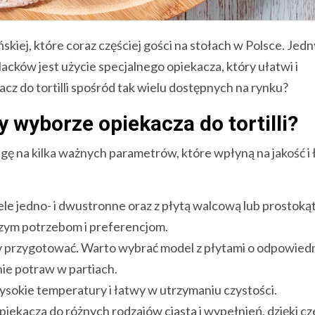
skiej, które coraz częściej gości na stołach w Polsce. Jed
ków jest użycie specjalnego opiekacza, który ułatwi i
acz do tortilli spośród tak wielu dostępnych na rynku?
 wyborze opiekacza do tortilli?
agę na kilka ważnych parametrów, które wpłyną na jakość i
le jedno- i dwustronne oraz z płytą walcową lub prostoką
szym potrzebom i preferencjom.
hcemy przygotować. Warto wybrać model z płytami o odpowied
nie potraw w partiach.
sokie temperatury i łatwy w utrzymaniu czystości.
iekacza do różnych rodzajów ciasta i wypełnień, dzięki c