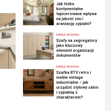
Jak łóżko
kontynentalne
tapicerowane wpływa
na jakość snu i
aranżację sypialni?
MEBLE W DOMU
Szafy na segregatory
jako kluczowy
element organizacji
dokumentów
MEBLE W DOMU
Szafka RTV retro i
meble vintage
industrialne – jak
urządzić stylowy salon
i sypialnię z
charakterem?