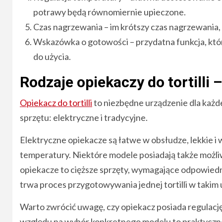
potrawy będą równomiernie upieczone.
Czas nagrzewania – im krótszy czas nagrzewania
Wskazówka o gotowości – przydatna funkcja, któr
do użycia.
Rodzaje opiekaczy do tortilli 
Opiekacz do tortilli
to niezbędne urządzenie dla każde
sprzętu: elektryczne i tradycyjne.
Elektryczne opiekacze są łatwe w obsłudze, lekkie 
temperatury. Niektóre modele posiadają także możli
opiekacze to cięższe sprzęty, wymagające odpowiedn
trwa proces przygotowywania jednej tortilli w takim 
Warto zwrócić uwagę, czy opiekacz posiada regulację
względu na wybór konkretnego modelu to praktyczne