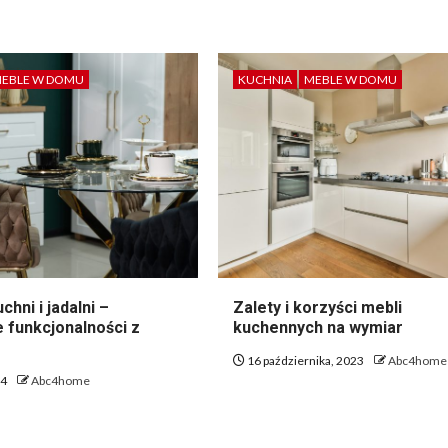
EBLE W DOMU
KUCHNIA
MEBLE W DOMU
chni i jadalni –
Zalety i korzyści mebli
 funkcjonalności z
kuchennych na wymiar
16 października, 2023
Abc4home
24
Abc4home