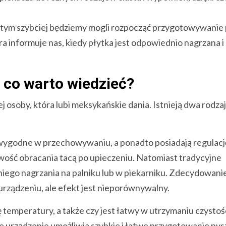
, tym szybciej będziemy mogli rozpocząć przygotowywanie
a informuje nas, kiedy płytka jest odpowiednio nagrzana 
– co warto wiedzieć?
j osoby, która lubi meksykańskie dania. Istnieją dwa rodza
i wygodne w przechowywaniu, a ponadto posiadają regulacj
wość obracania tacą po upieczeniu. Natomiast tradycyjne
iego nagrzania na palniku lub w piekarniku. Zdecydowanie
urządzeniu, ale efekt jest nieporównywalny.
 temperatury, a także czy jest łatwy w utrzymaniu czystoś
 urządzenie umożliwia szybkie i łatwe przygotowanie py