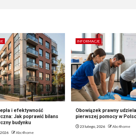
JE
INFORMACJE
epła i efektywność
Obowiązek prawny udziela
czna: Jak poprawić bilans
pierwszej pomocy w Pols
czny budynku
23 lutego, 2026
Abc4home
, 2026
Abc4home