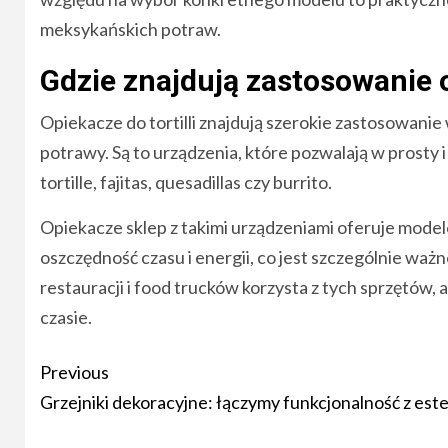
meksykańskich potraw.
Gdzie znajdują zastosowanie o
Opiekacze do tortilli znajdują szerokie zastosowanie
potrawy. Są to urządzenia, które pozwalają w prosty
tortille, fajitas, quesadillas czy burrito.
Opiekacze sklep z takimi urządzeniami oferuje model
oszczędność czasu i energii, co jest szczególnie wa
restauracji i food trucków korzysta z tych sprzętów
czasie.
Post
Previous
navigation
Grzejniki dekoracyjne: łączymy funkcjonalność z est