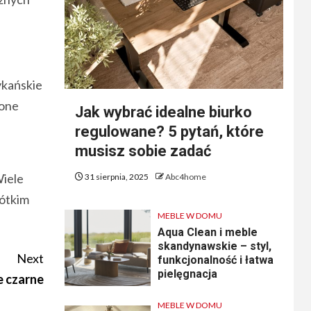
ykańskie
zone
Jak wybrać idealne biurko
regulowane? 5 pytań, które
musisz sobie zadać
Wiele
31 sierpnia, 2025
Abc4home
rótkim
MEBLE W DOMU
Aqua Clean i meble
skandynawskie – styl,
Next
funkcjonalność i łatwa
pielęgnacja
e czarne
MEBLE W DOMU